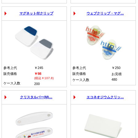
マグネット付クリップ
ウェブクリップ・マグ…
参考上代
￥245
参考上代
￥250
販売価格
￥98
販売価格
お見積
(税込￥107.8)
480
ケース入数
ケース入数
200
クリスタルバー(M)…
エコネオジウムクリッ…