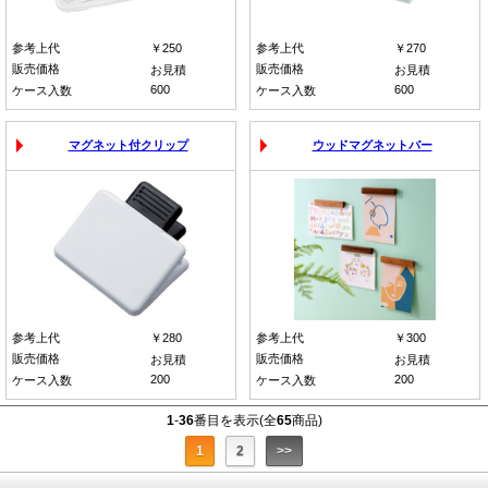
参考上代
￥250
参考上代
￥270
販売価格
販売価格
お見積
お見積
600
600
ケース入数
ケース入数
マグネット付クリップ
ウッドマグネットバー
参考上代
￥280
参考上代
￥300
販売価格
販売価格
お見積
お見積
200
200
ケース入数
ケース入数
1
-
36
番目を表示(全
65
商品)
1
2
>>