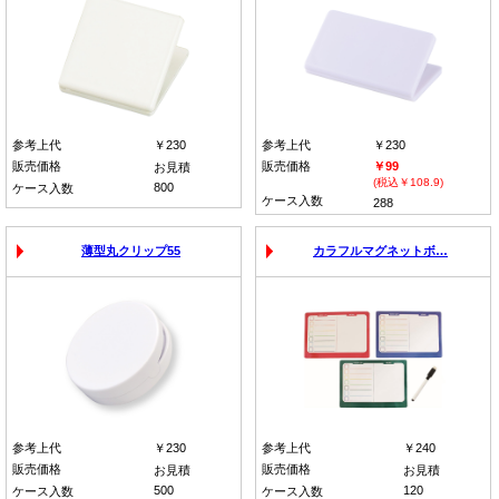
参考上代
￥230
参考上代
￥230
販売価格
販売価格
￥99
お見積
(税込￥108.9)
800
ケース入数
ケース入数
288
薄型丸クリップ55
カラフルマグネットボ…
参考上代
￥230
参考上代
￥240
販売価格
販売価格
お見積
お見積
500
120
ケース入数
ケース入数