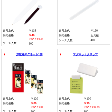
参考上代
￥115
参考上代
￥120
販売価格
￥46
販売価格
お見積
(税込￥50.6)
400
ケース入数
ケース入数
800
浮世絵マグネット1個
マグネットクリップ
参考上代
￥120
参考上代
￥130
販売価格
￥80
販売価格
￥99
(税込￥88)
(税込￥108.9)
ケース入数
ケース入数
500
180