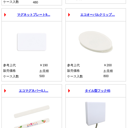
ケース入数
480
マグネットプレート9…
エコオーバルクリップ…
参考上代
￥190
参考上代
￥200
販売価格
販売価格
お見積
お見積
500
800
ケース入数
ケース入数
エコマグネバー(L)…
タイル型フック45