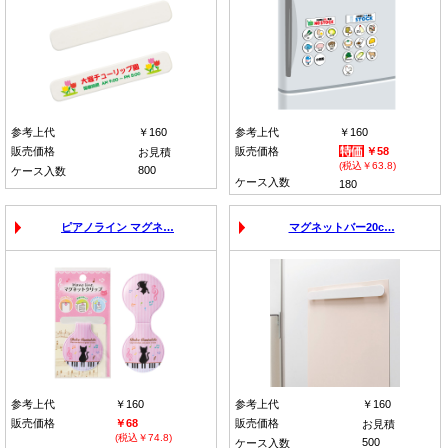
参考上代
￥160
参考上代
￥160
販売価格
販売価格
￥58
お見積
(税込￥63.8)
800
ケース入数
ケース入数
180
ピアノライン マグネ…
マグネットバー20c…
参考上代
￥160
参考上代
￥160
販売価格
￥68
販売価格
お見積
(税込￥74.8)
500
ケース入数