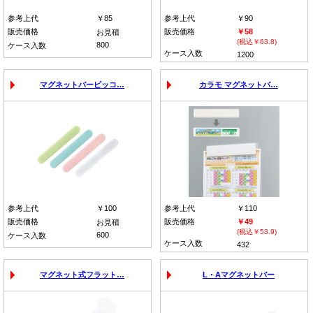
参考上代
￥85
参考上代
￥90
販売価格
販売価格
￥58
お見積
(税込￥63.8)
800
ケース入数
ケース入数
1200
マグネットバーピッコ…
カラモ マグネットバ…
参考上代
￥100
参考上代
￥110
販売価格
販売価格
￥49
お見積
(税込￥53.9)
600
ケース入数
ケース入数
432
マグネット式フラット…
L・Aマグネットバー