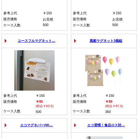
参考上代
￥150
参考上代
￥150
販売価格
販売価格
お見積
お見積
500
500
ケース入数
ケース入数
ユースフルマグネット…
風船マグネット3個組
参考上代
￥150
参考上代
￥150
販売価格
￥85
販売価格
￥89
(税込￥93.5)
(税込￥97.9)
ケース入数
ケース入数
500
360
エコマグネバー(M)…
エコ習慣！食品ロス対…