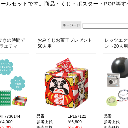
ツールセットです。商品・くじ・ポスター・POP等
。
びきの時間で
おみくじお菓子プレゼント
レッツエク
バラエティ
50人用
ント20人用
品番
品番
MT7736144
EP157121
￥4,000
参考上代
￥6,800
参考上代
￥3,300
販売価格
￥5,400
販売価格