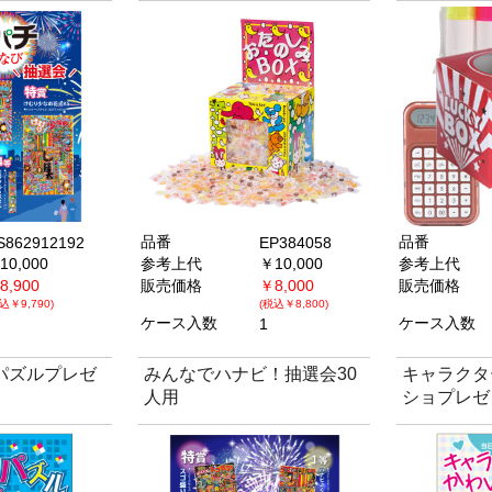
品番
品番
S862912192
EP384058
10,000
参考上代
￥10,000
参考上代
8,900
販売価格
￥8,000
販売価格
込￥9,790)
(税込￥8,800)
ケース入数
ケース入数
1
パズルプレゼ
みんなでハナビ！抽選会30
キャラクタ
人用
ショプレゼ