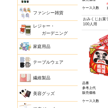
ケース入数
ファンシー雑貨
おみくじお菓
100人用
レジャー・
ガーデニング
家庭用品
テーブルウェア
繊維製品
品番
参考上代
販売価格
美容グッズ
ケース入数