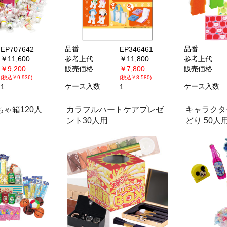
品番
品番
EP707642
EP346461
￥11,600
参考上代
￥11,800
参考上代
￥9,200
販売価格
￥7,800
販売価格
(税込￥9,936)
(税込￥8,580)
ケース入数
ケース入数
1
1
ゃ箱120人
カラフルハートケアプレゼ
キャラクタ
ント30人用
どり 50人