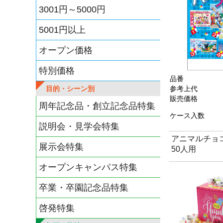
3001円～5000円
5001円以上
オープン価格
特別価格
品番
目的・シーン別
参考上代
販売価格
周年記念品・創立記念品特集
ケース入数
説明会・見学会特集
アニマルチョ
展示会特集
50人用
オープンキャンパス特集
卒業・卒園記念品特集
啓発特集