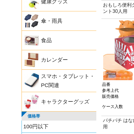
健康グッズ
おもしろ便利
ント30人用
傘・雨具
食品
カレンダー
スマホ・タブレット・
品番
PC関連
参考上代
販売価格
キャラクターグッズ
ケース入数
価格帯
パチパチ はな
100円以下
用