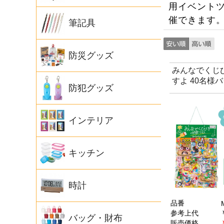
用イベント
催できます
筆記具
防災グッズ
みんなでくじ
すよ 40名様
防犯グッズ
インテリア
キッチン
時計
品番
参考上代
バッグ・財布
販売価格