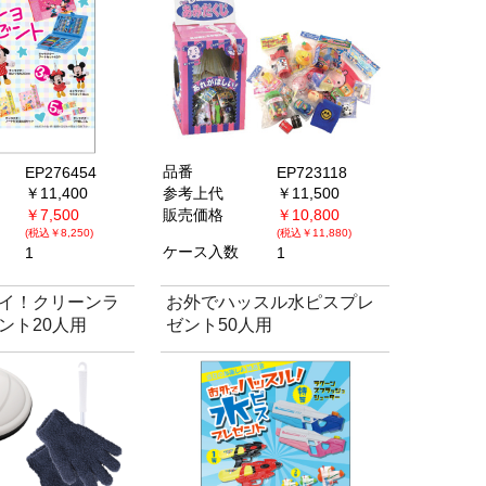
品番
EP276454
EP723118
￥11,400
参考上代
￥11,500
￥7,500
販売価格
￥10,800
(税込￥8,250)
(税込￥11,880)
ケース入数
1
1
イ！クリーンラ
お外でハッスル水ピスプレ
ント20人用
ゼント50人用