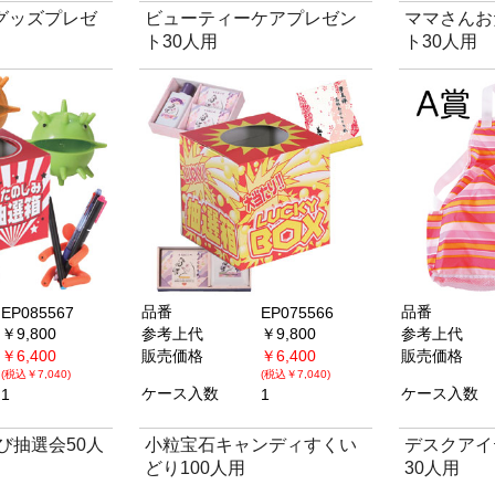
グッズプレゼ
ビューティーケアプレゼン
ママさんお
ト30人用
ト30人用
品番
品番
EP085567
EP075566
￥9,800
参考上代
￥9,800
参考上代
￥6,400
販売価格
￥6,400
販売価格
(税込￥7,040)
(税込￥7,040)
ケース入数
ケース入数
1
1
び抽選会50人
小粒宝石キャンディすくい
デスクアイ
どり100人用
30人用