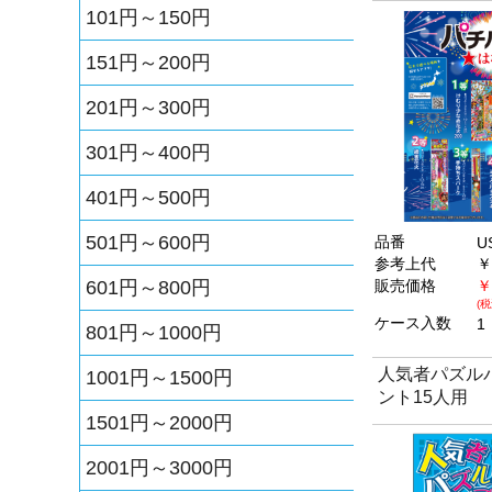
101円～150円
151円～200円
201円～300円
301円～400円
401円～500円
501円～600円
品番
U
参考上代
￥
601円～800円
販売価格
￥
(税
ケース入数
1
801円～1000円
人気者パズル
1001円～1500円
ント15人用
1501円～2000円
2001円～3000円