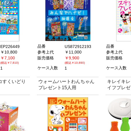
品番
品番
EP226449
US872912193
￥10,800
参考上代
￥11,000
参考上代
￥7,100
販売価格
￥9,900
販売価格
(税込￥7,810)
(税込￥10,890)
ケース入数
ケース入数
1
1
コすくいどり
ウォームハートわんちゃん
キレイキレ
プレゼント15人用
イフプレゼ