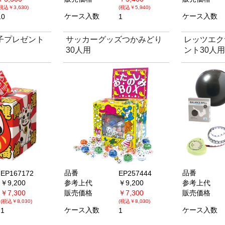
(税込￥3,630)
(税込￥5,940)
ケース入数
ケース入数
10
1
子プレゼント
サッカーグッズつかみどり
レッツエク
30人用
ント30人用
品番
品番
EP167172
EP257444
￥9,200
参考上代
￥9,200
参考上代
￥7,300
販売価格
￥7,300
販売価格
(税込￥8,030)
(税込￥8,030)
ケース入数
ケース入数
1
1