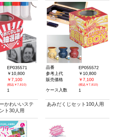
品番
EP035571
EP055572
￥10,800
参考上代
￥10,800
￥7,100
販売価格
￥7,100
(税込￥7,810)
(税込￥7,810)
ケース入数
1
1
ーかわいいステ
あみだくじセット100人用
ント30人用