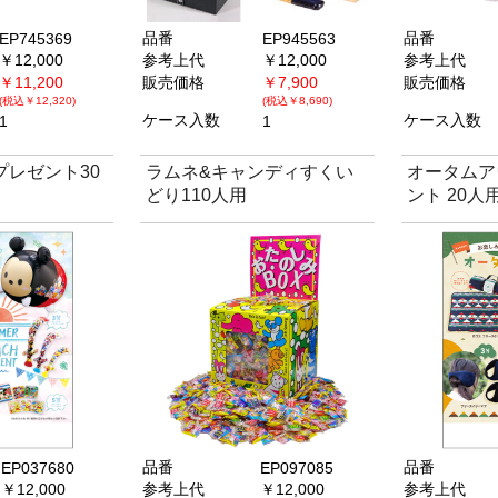
品番
品番
EP745369
EP945563
￥12,000
参考上代
￥12,000
参考上代
￥11,200
販売価格
￥7,900
販売価格
(税込￥12,320)
(税込￥8,690)
ケース入数
ケース入数
1
1
プレゼント30
ラムネ&キャンディすくい
オータムア
どり110人用
ント 20人
品番
品番
EP037680
EP097085
￥12,000
参考上代
￥12,000
参考上代