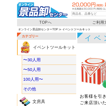
TOPへ
ご利用
オンライン景品卸センターTOP
≫ イベントツールキット
イベ
カテゴリー
イベントツールキット
〜30人用
〜50人用
100人用〜
その他
お客様を引
文房具
ご来店頂い