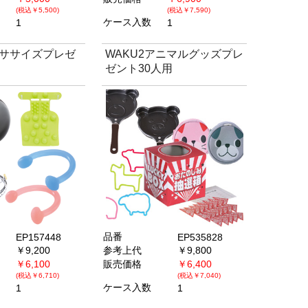
(税込￥5,500)
(税込￥7,590)
ケース入数
1
1
ササイズプレゼ
WAKU2アニマルグッズプレ
ゼント30人用
品番
EP157448
EP535828
￥9,200
参考上代
￥9,800
￥6,100
販売価格
￥6,400
(税込￥6,710)
(税込￥7,040)
ケース入数
1
1