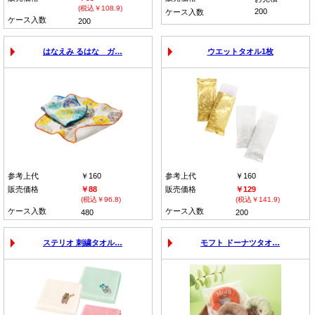
(税込￥108.9)
200
ケース入数
ケース入数
200
はなえみ るはな ガ…
ウエットタオル1枚
参考上代
￥160
参考上代
￥160
販売価格
￥88
販売価格
￥129
(税込￥96.8)
(税込￥141.9)
ケース入数
ケース入数
480
200
ステリオ 刺繍タオル…
モフト ドーナツタオ…