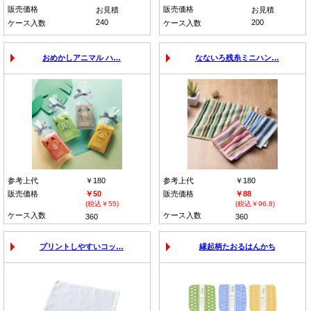
販売価格
販売価格
お見積
お見積
240
200
ケース入数
ケース入数
おめかしアニマル ハ…
なないろ残糸ミニハン…
参考上代
￥180
参考上代
￥180
販売価格
￥50
販売価格
￥88
(税込￥55)
(税込￥96.8)
ケース入数
ケース入数
360
360
プリントしやすいコッ…
縁起柄たおるはんかち