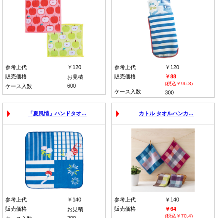
参考上代
￥120
参考上代
￥120
販売価格
販売価格
￥88
お見積
(税込￥96.8)
600
ケース入数
ケース入数
300
「夏風情」ハンドタオ…
カトル タオルハンカ…
参考上代
￥140
参考上代
￥140
販売価格
販売価格
￥64
お見積
(税込￥70.4)
200