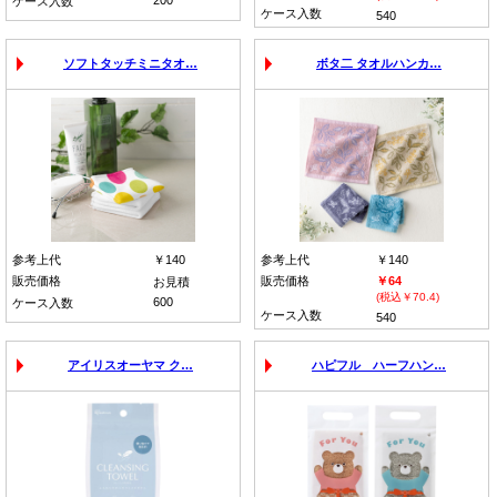
ケース入数
ケース入数
540
ソフトタッチミニタオ…
ボタ二 タオルハンカ…
参考上代
￥140
参考上代
￥140
販売価格
販売価格
￥64
お見積
(税込￥70.4)
600
ケース入数
ケース入数
540
アイリスオーヤマ ク…
ハピフル ハーフハン…