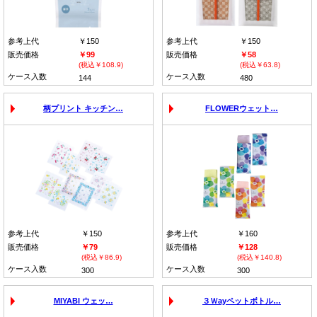
参考上代
￥150
参考上代
￥150
販売価格
￥99
販売価格
￥58
(税込￥108.9)
(税込￥63.8)
ケース入数
ケース入数
144
480
柄プリント キッチン…
FLOWERウェット…
参考上代
￥150
参考上代
￥160
販売価格
￥79
販売価格
￥128
(税込￥86.9)
(税込￥140.8)
ケース入数
ケース入数
300
300
MIYABI ウェッ…
３Ｗayペットボトル…