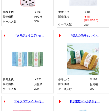
参考上代
￥100
参考上代
￥105
販売価格
販売価格
￥48
お見積
(税込￥52.8)
300
ケース入数
ケース入数
250
「ありがとうございま…
「ほんの気持ち」ハン…
参考上代
￥120
参考上代
￥120
販売価格
販売価格
お見積
お見積
200
200
ケース入数
ケース入数
マイクロファイバーミ…
吸水速乾ハンカチタオ…