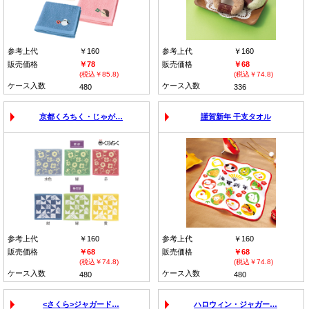
参考上代
￥160
参考上代
￥160
販売価格
￥78
販売価格
￥68
(税込￥85.8)
(税込￥74.8)
ケース入数
ケース入数
480
336
京都くろちく・じゃが…
謹賀新年 干支タオル
参考上代
￥160
参考上代
￥160
販売価格
￥68
販売価格
￥68
(税込￥74.8)
(税込￥74.8)
ケース入数
ケース入数
480
480
<さくら>ジャガード…
ハロウィン・ジャガー…