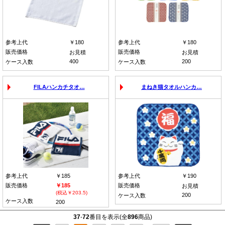
参考上代
￥180
参考上代
￥180
販売価格
販売価格
お見積
お見積
400
200
ケース入数
ケース入数
FILAハンカチタオ…
まねき猫タオルハンカ…
参考上代
￥185
参考上代
￥190
販売価格
￥185
販売価格
お見積
(税込￥203.5)
200
ケース入数
ケース入数
200
37
-
72
番目を表示(全
896
商品)