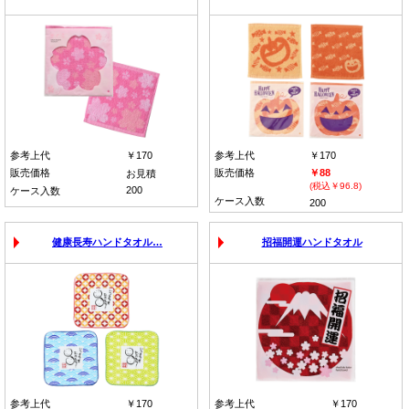
参考上代
￥170
参考上代
￥170
販売価格
販売価格
￥88
お見積
(税込￥96.8)
200
ケース入数
ケース入数
200
健康長寿ハンドタオル…
招福開運ハンドタオル
参考上代
￥170
参考上代
￥170