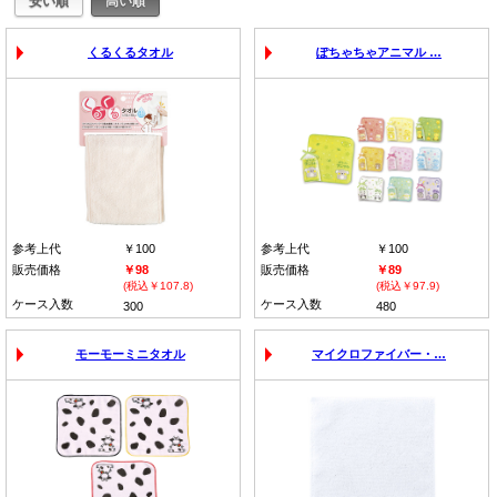
くるくるタオル
ぽちゃちゃアニマル …
参考上代
￥100
参考上代
￥100
販売価格
￥98
販売価格
￥89
(税込￥107.8)
(税込￥97.9)
ケース入数
ケース入数
300
480
モーモーミニタオル
マイクロファイバー・…