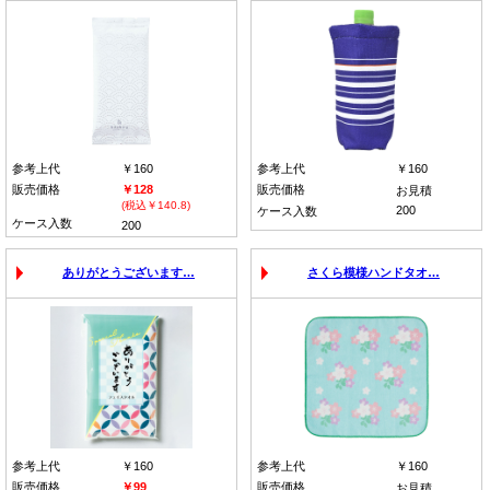
参考上代
￥160
参考上代
￥160
販売価格
￥128
販売価格
お見積
(税込￥140.8)
200
ケース入数
ケース入数
200
ありがとうございます…
さくら模様ハンドタオ…
参考上代
￥160
参考上代
￥160
販売価格
￥99
販売価格
お見積