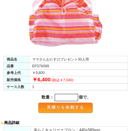
商品名
ママさんおたすけプレゼント30人用
品番
EP376088
参考上代
￥9,800
￥6,400
販売価格
(税込￥7,040)
ケース入数
1
数量：
個で、
●
商品詳細
楽らくキャリーエプロン：440×580mm