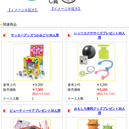
【イメージを拡大】
【イメージを拡大】
●
関連商品
レッツエクササイズプレゼント30人
サッカーグッズつかみどり30人用
用
参考上代
￥9,200
参考上代
￥9,200
販売価格
￥7,300
販売価格
￥6,100
(税込￥8,030)
(税込￥6,710)
ケース入数
1
ケース入数
1
おもしろ便利グッズプレゼント30人
ビューティーケアプレゼント30人用
用