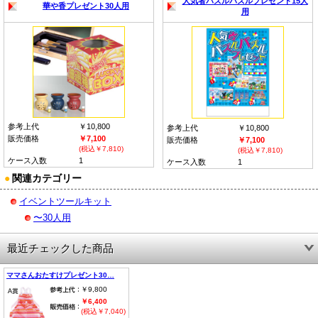
人気者パズルパズルプレゼント15人
華や香プレゼント30人用
用
参考上代
￥10,800
参考上代
￥10,800
販売価格
￥7,100
販売価格
￥7,100
(税込￥7,810)
(税込￥7,810)
ケース入数
1
ケース入数
1
●
関連カテゴリー
イベントツールキット
〜30人用
最近チェックした商品
ママさんおたすけプレゼント30…
￥9,800
￥6,400
(税込￥7,040)