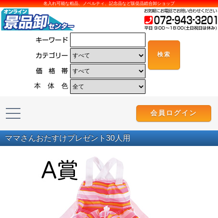
名入れ可能な粗品、ノベルティ、記念品など販促品総合卸ショップ
本 体 色
会員ログイン
ママさんおたすけプレゼント30人用