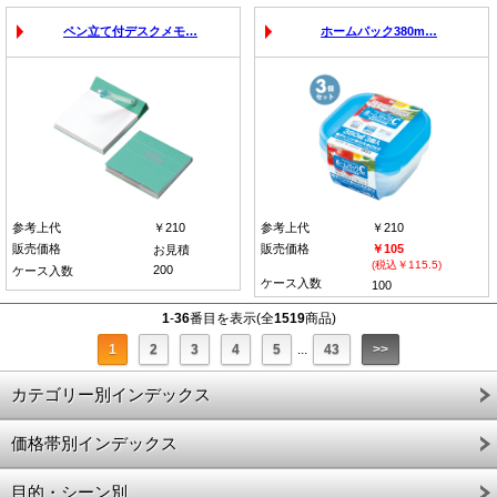
ペン立て付デスクメモ…
ホームパック380m…
参考上代
￥210
参考上代
￥210
販売価格
販売価格
￥105
お見積
(税込￥115.5)
200
ケース入数
ケース入数
100
1
-
36
番目を表示(全
1519
商品)
1
2
3
4
5
...
43
>>
カテゴリー別インデックス
価格帯別インデックス
目的・シーン別