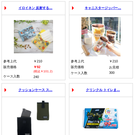
イロイネン 反射する…
キャニスタージッパー…
参考上代
￥210
参考上代
￥210
販売価格
￥92
販売価格
お見積
(税込￥101.2)
300
ケース入数
ケース入数
240
クッションケース ス…
クリンクル トイレま…