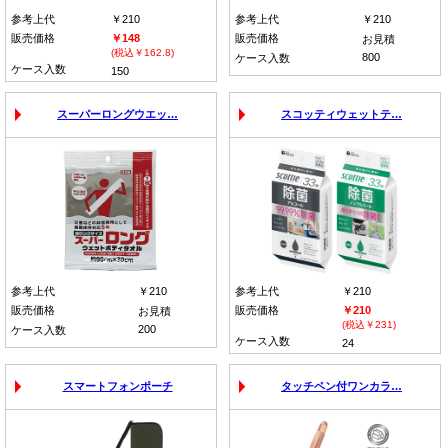
参考上代
￥210
参考上代
￥210
販売価格
￥148
販売価格
お見積
(税込￥162.8)
800
ケース入数
ケース入数
150
スーパーロングウエッ…
スコッティウェットテ…
参考上代
￥210
参考上代
￥210
販売価格
販売価格
￥210
お見積
(税込￥231)
200
ケース入数
ケース入数
24
スマートフォンポーチ
タッチペン付ワンカラ…