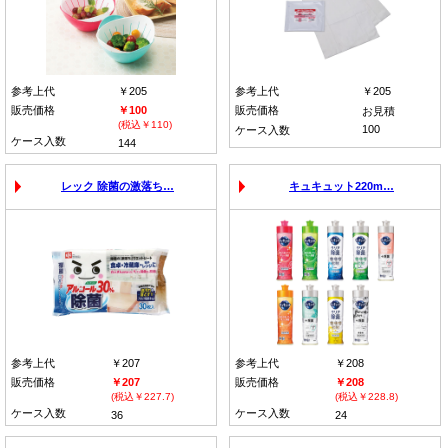
参考上代
￥205
参考上代
￥205
販売価格
￥100
販売価格
お見積
(税込￥110)
100
ケース入数
ケース入数
144
レック 除菌の激落ち…
キュキュット220m…
参考上代
￥207
参考上代
￥208
販売価格
￥207
販売価格
￥208
(税込￥227.7)
(税込￥228.8)
ケース入数
ケース入数
36
24