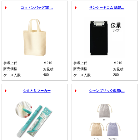
コットンバッグ(S)…
サンケーキコム 紙製…
参考上代
￥210
参考上代
￥210
販売価格
販売価格
お見積
お見積
400
200
ケース入数
ケース入数
シミとりマーカー
シャンブリック巾着(…