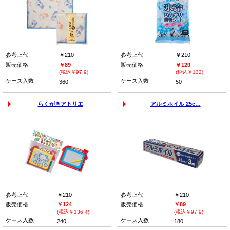
参考上代
￥210
参考上代
￥210
販売価格
￥89
販売価格
￥120
(税込￥97.9)
(税込￥132)
ケース入数
ケース入数
360
50
らくがきアトリエ
アルミホイル 25c…
参考上代
￥210
参考上代
￥210
販売価格
￥124
販売価格
￥89
(税込￥136.4)
(税込￥97.9)
ケース入数
ケース入数
240
180