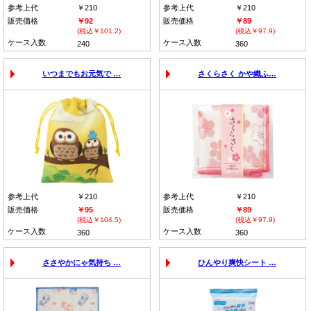
参考上代
￥210
参考上代
￥210
販売価格
￥92
販売価格
￥89
(税込￥101.2)
(税込￥97.9)
ケース入数
ケース入数
240
360
いつまでもお元気で …
さくらさく かや織ふ…
参考上代
￥210
参考上代
￥210
販売価格
￥95
販売価格
￥89
(税込￥104.5)
(税込￥97.9)
ケース入数
ケース入数
360
360
ささやかにゃ気持ち …
ひんやり爽快シート …