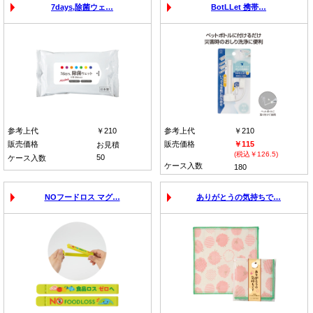
7days,除菌ウェ…
BotLLet 携帯…
参考上代
￥210
参考上代
￥210
販売価格
販売価格
￥115
お見積
(税込￥126.5)
50
ケース入数
ケース入数
180
NOフードロス マグ…
ありがとうの気持ちで…