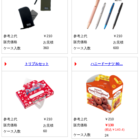
参考上代
￥210
参考上代
￥210
販売価格
販売価格
お見積
お見積
360
600
ケース入数
ケース入数
トリプルセット
ハニードーナツ 80…
参考上代
￥210
参考上代
￥210
販売価格
販売価格
￥130
お見積
(税込￥140.4)
60
ケース入数
ケース入数
24