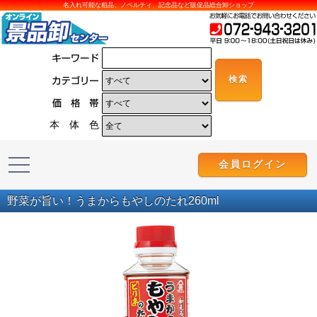
名入れ可能な粗品、ノベルティ、記念品など販促品総合卸ショップ
本 体 色
会員ログイン
野菜が旨い！うまからもやしのたれ260ml