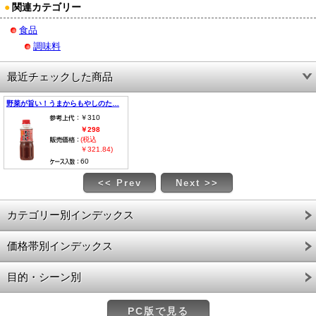
●
関連カテゴリー
食品
調味料
最近チェックした商品
野菜が旨い！うまからもやしのた…
￥310
￥298
(税込
￥321.84)
60
<< Prev
Next >>
カテゴリー別インデックス
価格帯別インデックス
目的・シーン別
PC版で見る