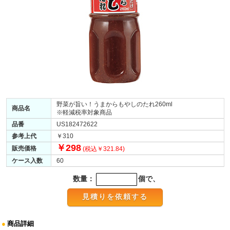
野菜が旨い！うまからもやしのたれ260ml
商品名
※軽減税率対象商品
品番
US182472622
参考上代
￥310
￥298
販売価格
(税込￥321.84)
ケース入数
60
数量：
個で、
●
商品詳細