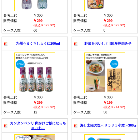
参考上代
￥300
参考上代
￥300
販売価格
￥299
販売価格
￥299
(税込￥322.92)
(税込￥322.92)
ケース入数
60
ケース入数
8
九州うまくちしょうゆ200ml
野菜をおいしく!!国産豚肉みそ
参考上代
￥300
参考上代
￥300
販売価格
￥299
販売価格
￥199
(税込￥322.92)
(税込￥214.92)
ケース入数
12
ケース入数
50
カンタンベンリ 卵かけご飯になっち
海と太陽の塩＜サラサラ小粒＞300g
ゃいま…