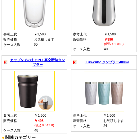
参考上代
￥1,500
参考上代
￥1,500
販売価格
お見積します
販売価格
￥990
(税込￥1,089)
60
ケース入数
ケース入数
40
カップをそのままIN！真空断熱タン
Lus-cube タンブラー400ml
ブラー
参考上代
￥1,500
参考上代
￥1,500
販売価格
￥498
販売価格
お見積します
(税込￥547.8)
24
ケース入数
ケース入数
48
●
関連カテゴリー