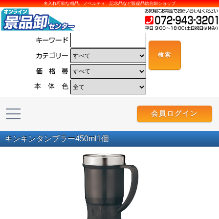
名入れ可能な粗品、ノベルティ、記念品など販促品総合卸ショップ
本 体 色
会員ログイン
キンキンタンブラー450ml1個