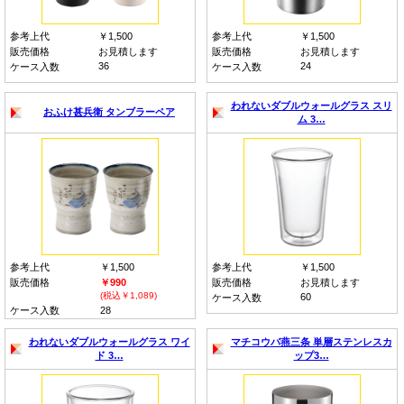
参考上代
￥1,500
参考上代
￥1,500
販売価格
お見積します
販売価格
お見積します
36
24
ケース入数
ケース入数
われないダブルウォールグラス スリ
おふけ甚兵衛 タンブラーペア
ム 3…
参考上代
￥1,500
参考上代
￥1,500
販売価格
￥990
販売価格
お見積します
(税込￥1,089)
60
ケース入数
ケース入数
28
われないダブルウォールグラス ワイ
マチコウバ燕三条 単層ステンレスカ
ド 3…
ップ3…