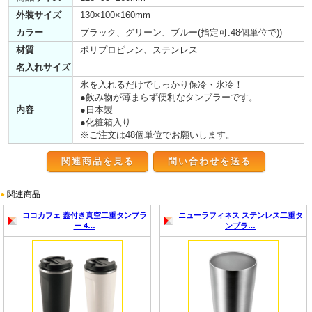
外装サイズ
130×100×160mm
カラー
ブラック、グリーン、ブルー(指定可:48個単位で))
材質
ポリプロピレン、ステンレス
名入れサイズ
氷を入れるだけでしっかり保冷・氷冷！
●飲み物が薄まらず便利なタンブラーです。
内容
●日本製
●化粧箱入り
※ご注文は48個単位でお願いします。
関連商品を見る
●
関連商品
ココカフェ 蓋付き真空二重タンブラ
ニューラフィネス ステンレス二重タ
ー 4…
ンブラ…