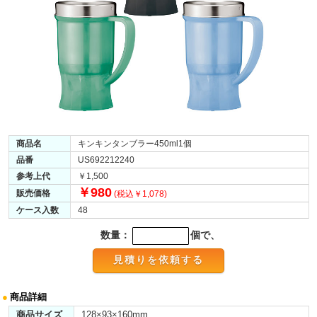
商品名
キンキンタンブラー450ml1個
品番
US692212240
参考上代
￥1,500
￥980
販売価格
(税込￥1,078)
ケース入数
48
数量：
個で、
●
商品詳細
商品サイズ
128×93×160mm