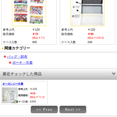
参考上代
￥120
参考上代
￥120
販売価格
￥70
販売価格
￥99
(税込￥77)
(税込￥108.9)
ケース入数
400
ケース入数
240
●
関連カテゴリー
バッグ・財布
ポーチ・巾着
最近チェックした商品
オーガンジー巾着
￥105
￥65
(税込￥71.5)
1000
<< Prev
Next >>