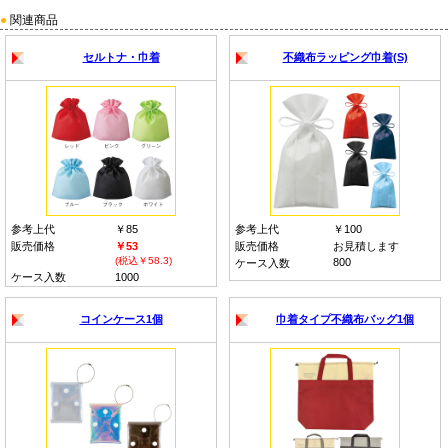
●
関連商品
セルトナ・巾着
不織布ラッピング巾着(S)
参考上代
￥85
参考上代
￥100
販売価格
￥53
販売価格
お見積します
(税込￥58.3)
800
ケース入数
ケース入数
1000
コインケース1個
巾着タイプ不織布バッグ1個