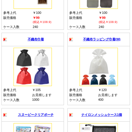
参考上代
￥100
参考上代
￥100
販売価格
￥99
販売価格
￥99
(税込￥108.9)
(税込￥108.9)
ケース入数
240
ケース入数
240
不織布巾着
不織布ラッピング巾着(M)
参考上代
￥105
参考上代
￥120
販売価格
お見積します
販売価格
お見積します
1000
400
ケース入数
ケース入数
スヌーピークリアポーチ
ナイロンメッシュケース1個