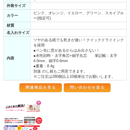
外装サイズ
ピンク、オレンジ、イエロー、グリーン、スカイブル
カラー
ー(指定可)
材質
名入れサイズ
ツヤのある紙でも乾きが速い！クイックドライインク
を採用
●ペン先に窓があるからはみ出さない！
●水性顔料・太字角芯+細字丸芯 筆記幅：太字
内容
4.0mm、細字0.6mm
●重量：8.4g
別途 のし箱もご用意できます。
※ご注文は280個以上10個単位でお願いします。
関連商品を見る