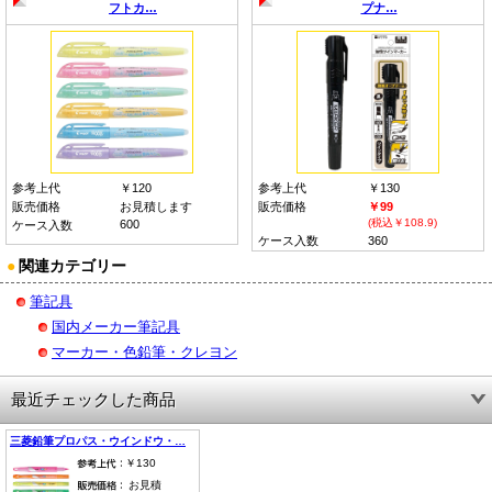
フトカ…
プナ…
参考上代
￥120
参考上代
￥130
販売価格
お見積します
販売価格
￥99
(税込￥108.9)
600
ケース入数
ケース入数
360
●
関連カテゴリー
筆記具
国内メーカー筆記具
マーカー・色鉛筆・クレヨン
最近チェックした商品
三菱鉛筆プロパス・ウインドウ・…
￥130
お見積