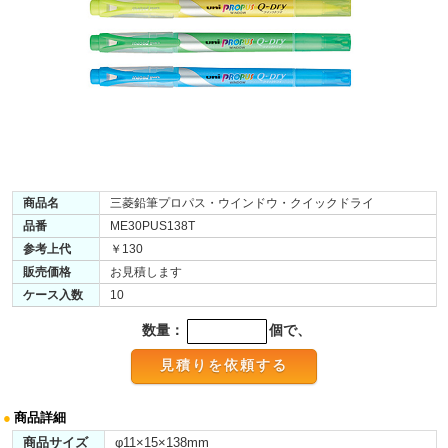
商品名
三菱鉛筆プロパス・ウインドウ・クイックドライ
品番
ME30PUS138T
参考上代
￥130
販売価格
お見積します
ケース入数
10
数量：
個で、
●
商品詳細
商品サイズ
φ11×15×138mm