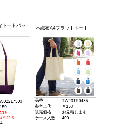
なトートバッ
不織布A4フラットトート
品番
TW23TR0435
S502217303
参考上代
￥150
150
販売価格
お見積します
119
ケース入数
400
込￥130.9)
44