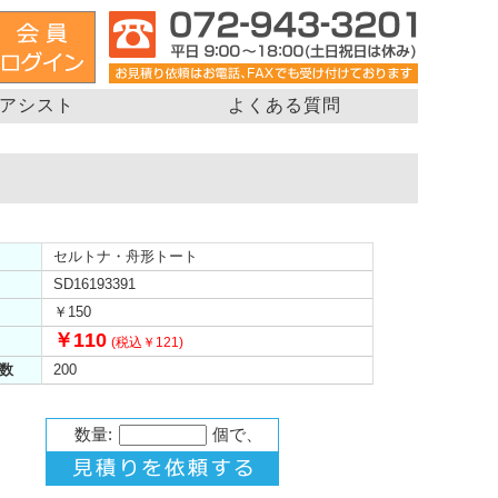
アシスト
よくある質問
セルトナ・舟形トート
SD16193391
￥150
￥110
(税込￥121)
数
200
数量:
個で、