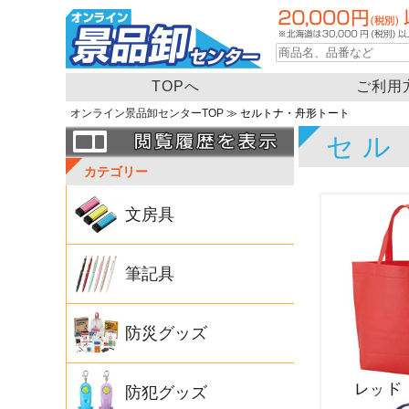
TOPへ
ご利用
オンライン景品卸センターTOP
≫ セルトナ・舟形トート
セル
カテゴリー
文房具
筆記具
防災グッズ
防犯グッズ