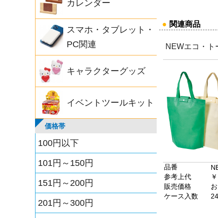
カレンダー
●
関連商品
スマホ・タブレット・
PC関連
NEWエコ・ト
キャラクターグッズ
イベントツールキット
価格帯
100円以下
101円～150円
品番
N
参考上代
￥
151円～200円
販売価格
お
ケース入数
2
201円～300円