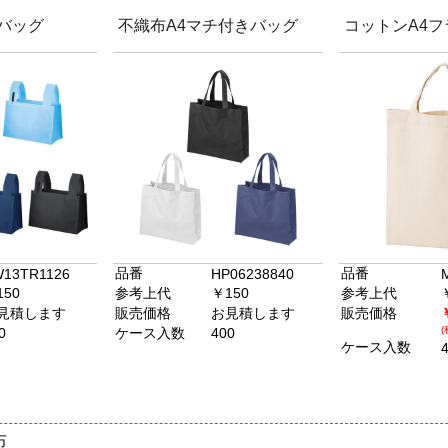
Oバッグ
不織布A4マチ付きバッグ
コットンA4
品番
品番
13TR1126
HP06238840
150
参考上代
￥150
参考上代
見積します
販売価格
お見積します
販売価格
(
0
ケース入数
400
ケース入数
布