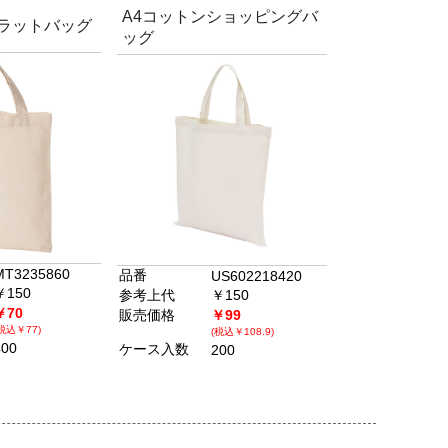
A4コットンショッピングバ
フラットバッグ
ッグ
MT3235860
品番
US602218420
￥150
参考上代
￥150
￥70
販売価格
￥99
税込￥77)
(税込￥108.9)
400
ケース入数
200