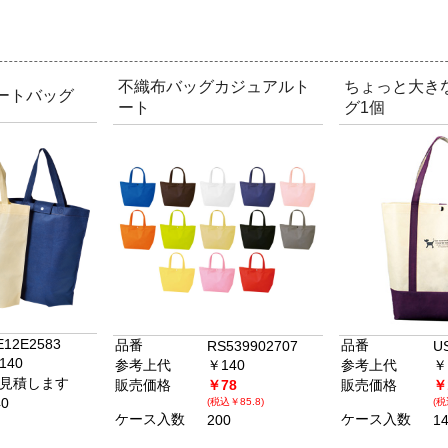
不織布バッグカジュアルト
ちょっと大き
ートバッグ
ート
グ1個
E12E2583
品番
品番
RS539902707
U
140
参考上代
￥140
参考上代
￥
見積します
販売価格
￥78
販売価格
￥
40
(税込￥85.8)
(税
ケース入数
ケース入数
200
1