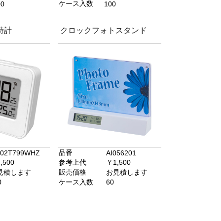
ケース入数
00
100
時計
クロックフォトスタンド
品番
02T799WHZ
AI056201
,500
参考上代
￥1,500
見積します
販売価格
お見積します
0
ケース入数
60