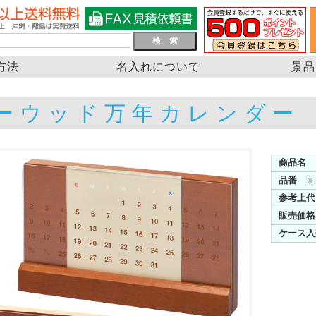
方法
名入れについて
景品
ーウッド万年カレンダー
商品名
品番
※
参考上代
販売価格
ケース入