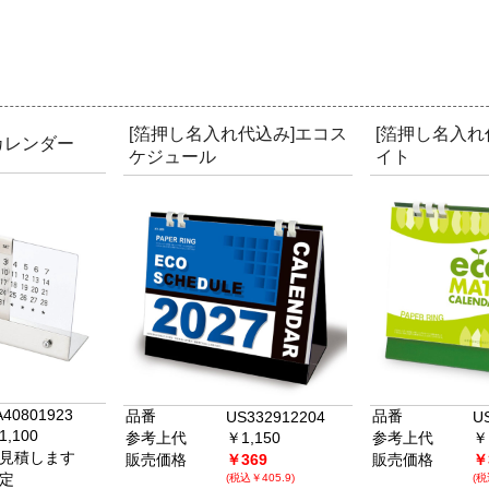
[箔押し名入れ代込み]エコス
[箔押し名入れ
カレンダー
ケジュール
イト
A40801923
品番
品番
US332912204
U
1,100
参考上代
￥1,150
参考上代
￥
見積します
販売価格
￥369
販売価格
￥
定
(税込￥405.9)
(税