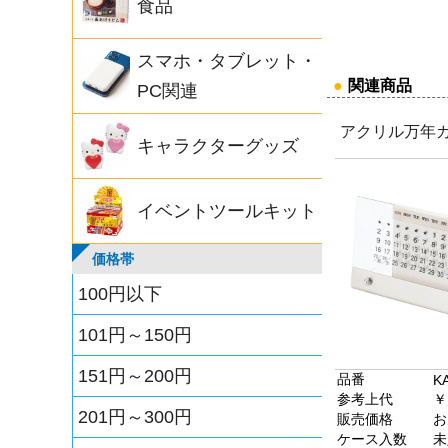
食品
スマホ・タブレット・
●
関連商品
PC関連
アクリル万年
キャラクターグッズ
イベントツールキット
価格帯
100円以下
101円～150円
151円～200円
品番
K
参考上代
￥
201円～300円
販売価格
お
ケース入数
未