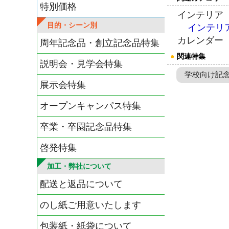
特別価格
インテリア
目的・シーン別
インテリ
カレンダー
周年記念品・創立記念品特集
●
関連特集
説明会・見学会特集
学校向け記
展示会特集
オープンキャンパス特集
卒業・卒園記念品特集
啓発特集
加工・弊社について
配送と返品について
のし紙ご用意いたします
包装紙・紙袋について