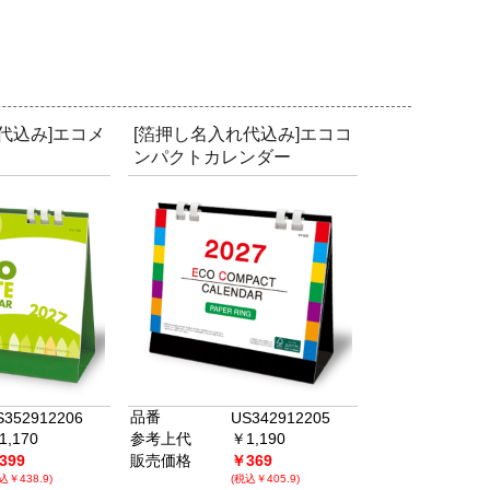
代込み]エコメ
[箔押し名入れ代込み]エココ
ンパクトカレンダー
品番
S352912206
US342912205
1,170
参考上代
￥1,190
399
販売価格
￥369
込￥438.9)
(税込￥405.9)