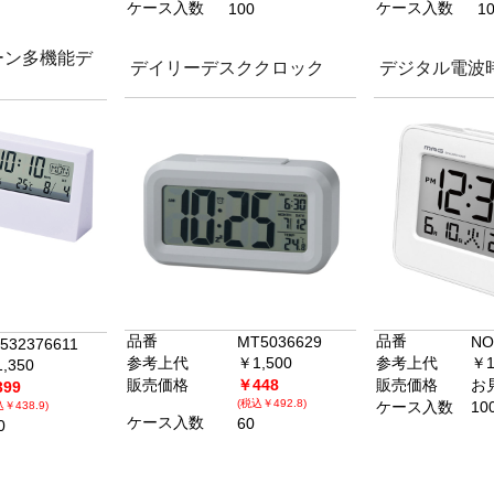
ケース入数
ケース入数
100
1
ーン多機能デ
デイリーデスククロック
デジタル電波
品番
品番
MT5036629
NO
532376611
参考上代
￥1,500
参考上代
￥1
,350
販売価格
￥448
販売価格
お
99
(税込￥492.8)
ケース入数
10
￥438.9)
ケース入数
60
0