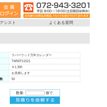
アシスト
よくある質問
ラバーウッド万年カレンダー
TW59TS1521
￥1,300
お見積します
数
50
数量:
個で、