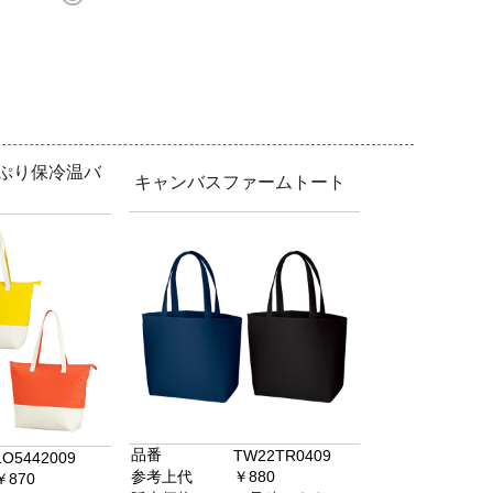
っぷり保冷温バ
キャンバスファームトート
品番
TW22TR0409
LO5442009
参考上代
￥880
￥870