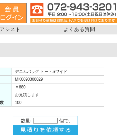
アシスト
よくある質問
デニムバッグ トートSワイド
MK0690308029
￥880
お見積します
数
100
数量:
個で、