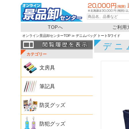
TOPへ
ご利用
オンライン景品卸センターTOP
≫ デニムバッグ トートSワイド
デニ
カテゴリー
文房具
筆記具
防災グッズ
防犯グッズ