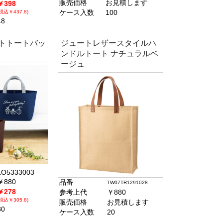
販売価格
お見積します
￥398
ケース入数
100
(税込￥437.8)
48
ルトトートバッ
ジュートレザースタイルハ
ンドルトート ナチュラルベ
ージュ
LO5333003
￥880
品番
TW07TR1291028
￥278
参考上代
￥880
(税込￥305.8)
販売価格
お見積します
80
ケース入数
20