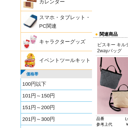
カレンダー
スマホ・タブレット・
PC関連
●
関連商品
キャラクターグッズ
ビスキー キル
2wayバッグ
イベントツールキット
価格帯
100円以下
101円～150円
151円～200円
201円～300円
品番
L
参考上代
￥