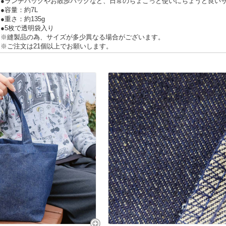
●ランチバッグやお散歩バッグなど、日常のちょこっと使いにちょうど良い
●容量：約7L
●重さ：約135g
●5枚で透明袋入り
※縫製品の為、サイズが多少異なる場合がございます。
※ご注文は21個以上でお願いします。