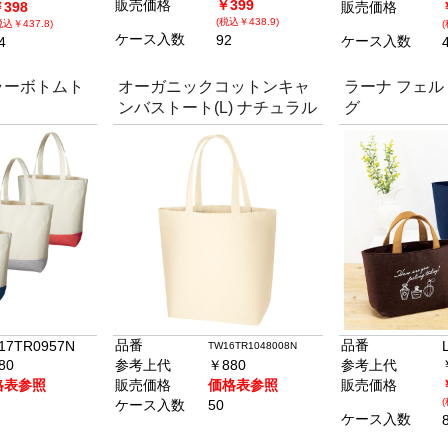
販売価格
￥399
398
販売価格
(税込￥438.9)
税込￥437.8)
ケース入数
92
ケース入数
4
ラーボトムト
オーガニックコットンキャ
ラーナ フェ
ンバストート(L) ナチュラル
グ
品番
品番
17TR0957N
TW16TR1048008N
80
参考上代
￥880
参考上代
格表参照
販売価格
価格表参照
販売価格
ケース入数
50
ケース入数