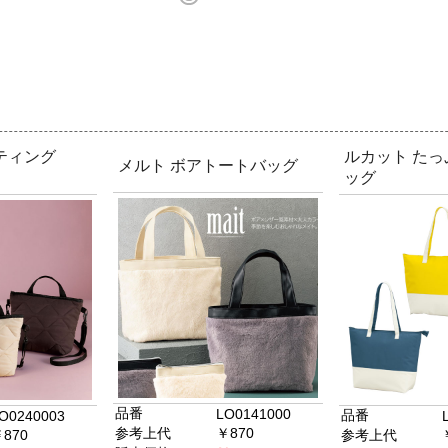
ティング
ルカット た
メルト ボアトートバッグ
ッグ
品番
LO0141000
品番
O0240003
参考上代
￥870
870
参考上代