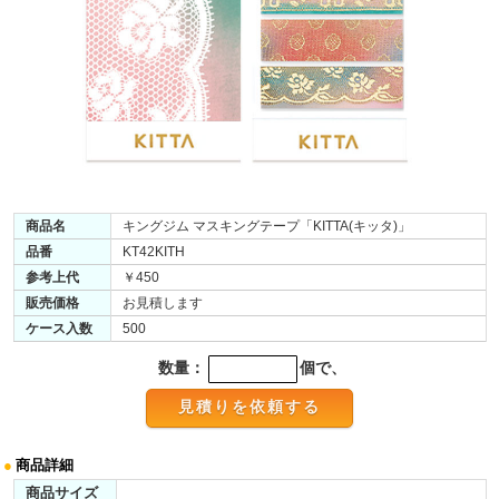
商品名
キングジム マスキングテープ「KITTA(キッタ)」
品番
KT42KITH
参考上代
￥450
販売価格
お見積します
ケース入数
500
数量：
個で、
●
商品詳細
商品サイズ