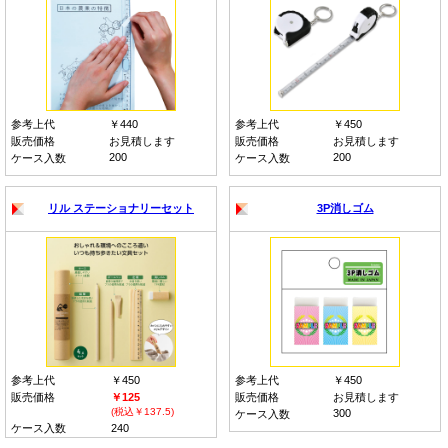
参考上代
￥440
参考上代
￥450
販売価格
お見積します
販売価格
お見積します
200
200
ケース入数
ケース入数
リル ステーショナリーセット
3P消しゴム
参考上代
￥450
参考上代
￥450
販売価格
￥125
販売価格
お見積します
(税込￥137.5)
300
ケース入数
ケース入数
240