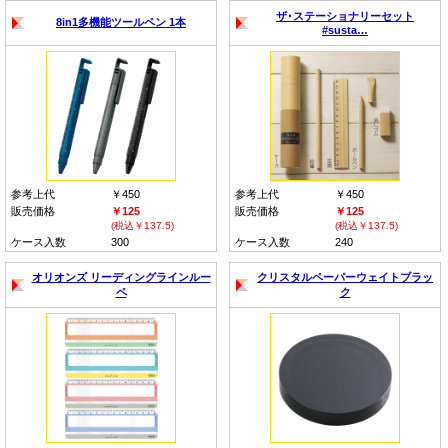
ザ･ステーショナリーセット
8in1多機能ツールペン 1本
#susta…
参考上代
￥450
参考上代
￥450
販売価格
￥125
販売価格
￥125
(税込￥137.5)
(税込￥137.5)
ケース入数
300
ケース入数
240
オリオンズ リーディングラインルー
クリスタルペーパーウェイトブラッ
ペ
ク