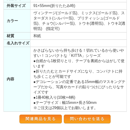
外装サイズ
91×55mm(折りたたみ時)
ヴィンテージ(ゴールド箔)、ミックス(ゴールド箔)、ス
ターダスト(シルバー箔)、ブリティッシュ(ゴールド
カラー
箔)、チョウ(シルバー箔)、トウキ(透明箔)、トウキ2(透
明箔) (指定可)
材質
和紙
名入れサイズ
かさばらないから持ち歩ける！切れているから使いや
すい！コンパクトな「KITTA」シリーズ
●台紙から1枚切りとり、テープを裏紙からはがして使
います
●折りたたむとカードサイズになり、コンパクトに持
ち歩くことが可能です
内容
●デコレーションの定番である15mm幅のマスキングテ
ープだから、写真やカードの貼りつけにぴったりなサ
イズです
●1冊40枚入り(10枚×4柄)
●テープサイズ：幅15mm×長さ50mm
※ご注文は29個以上でお願いします。
関連商品を見る