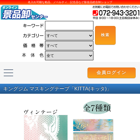
名入れ可能な粗品、ノベルティ、記念品など販促品総合卸ショップ
本 体 色
会員ログイン
キングジム マスキングテープ「KITTA(キッタ)」