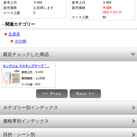
参考上代
￥450
参考上代
￥460
販売価格
お見積します
販売価格
￥329
(税込￥361.9)
5
ケース入数
ケース入数
80
●
関連カテゴリー
文房具
その他
最近チェックした商品
キングジム マスキングテープ「…
￥450
お見積
500
<< Prev
Next >>
カテゴリー別インデックス
価格帯別インデックス
目的・シーン別