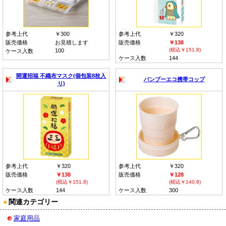
参考上代
￥300
参考上代
￥320
販売価格
お見積します
販売価格
￥138
(税込￥151.8)
100
ケース入数
ケース入数
144
開運招福 不織布マスク(個包装8枚入
バンブーエコ携帯コップ
り)
参考上代
￥320
参考上代
￥320
販売価格
￥138
販売価格
￥128
(税込￥151.8)
(税込￥140.8)
ケース入数
144
ケース入数
300
●
関連カテゴリー
家庭用品