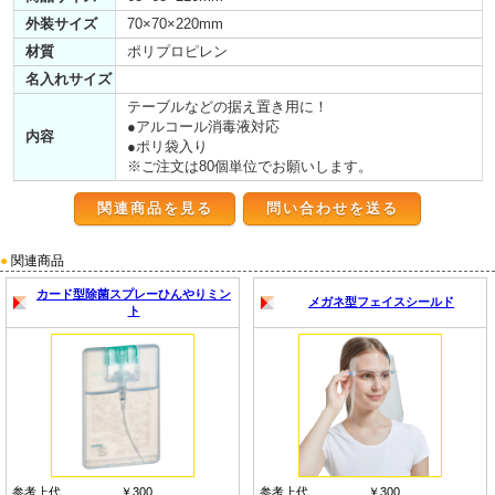
外装サイズ
70×70×220mm
材質
ポリプロピレン
名入れサイズ
テーブルなどの据え置き用に！
●アルコール消毒液対応
内容
●ポリ袋入り
※ご注文は80個単位でお願いします。
関連商品を見る
●
関連商品
カード型除菌スプレーひんやりミン
メガネ型フェイスシールド
ト
参考上代
￥300
参考上代
￥300