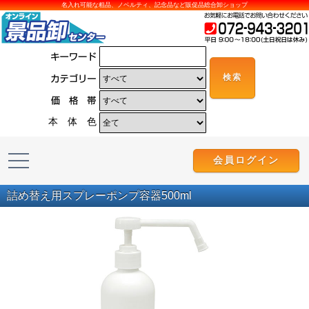
名入れ可能な粗品、ノベルティ、記念品など販促品総合卸ショップ
本 体 色
会員ログイン
詰め替え用スプレーポンプ容器500ml