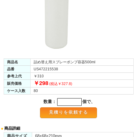
商品名
詰め替え用スプレーポンプ容器500ml
品番
US472215538
参考上代
￥310
￥298
販売価格
(税込￥327.8)
ケース入数
80
数量：
個で、
●
商品詳細
商品サイズ
68×68×210mm