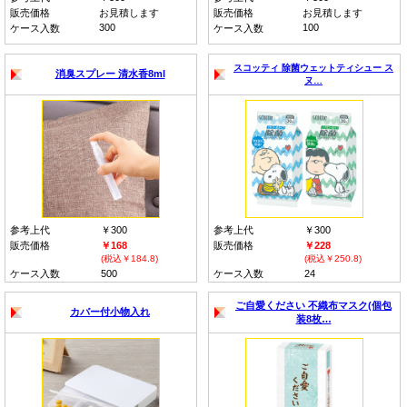
販売価格
お見積します
販売価格
お見積します
300
100
ケース入数
ケース入数
スコッティ 除菌ウェットティシュー ス
消臭スプレー 清水香8ml
ヌ…
参考上代
￥300
参考上代
￥300
販売価格
￥168
販売価格
￥228
(税込￥184.8)
(税込￥250.8)
ケース入数
500
ケース入数
24
ご自愛ください 不織布マスク(個包
カバー付小物入れ
装8枚…