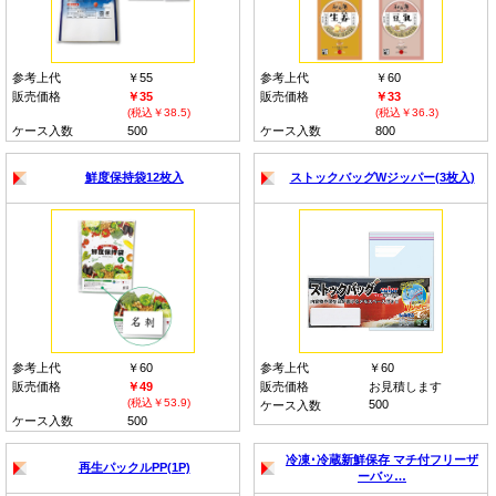
参考上代
￥55
参考上代
￥60
販売価格
￥35
販売価格
￥33
(税込￥38.5)
(税込￥36.3)
ケース入数
500
ケース入数
800
鮮度保持袋12枚入
ストックバッグWジッパー(3枚入)
参考上代
￥60
参考上代
￥60
販売価格
￥49
販売価格
お見積します
(税込￥53.9)
500
ケース入数
ケース入数
500
冷凍･冷蔵新鮮保存 マチ付フリーザ
再生パックルPP(1P)
ーバッ…