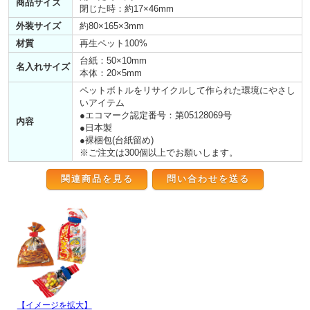
商品サイズ
閉じた時：約17×46mm
外装サイズ
約80×165×3mm
材質
再生ペット100%
台紙：50×10mm
名入れサイズ
本体：20×5mm
ペットボトルをリサイクルして作られた環境にやさし
いアイテム
●エコマーク認定番号：第05128069号
内容
●日本製
●裸梱包(台紙留め)
※ご注文は300個以上でお願いします。
関連商品を見る
【イメージを拡大】