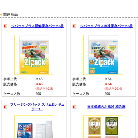
●
関連商品
ジパックプラス新鮮保存パック3枚
ジパックプラス冷凍保存パック3枚
参考上代
￥45
参考上代
￥54
販売価格
￥45
販売価格
￥54
(税込￥49.5)
(税込￥59.4)
ケース入数
400
ケース入数
400
フリージングパック スリム&レギュ
日本伝統のお風呂 和み庵
ラー3…