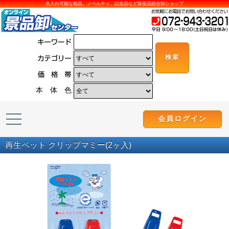
名入れ可能な粗品、ノベルティ、記念品など販促品総合卸ショップ
本 体 色
会員ログイン
再生ペット クリップマミー(2ヶ入)