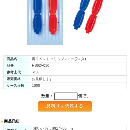
商品名
再生ペット クリップマミー(2ヶ入)
品番
HS92V010
参考上代
￥50
販売価格
お見積します
ケース入数
1000
数量：
個で、
●
商品詳細
開いた時：約17×85mm