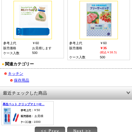
参考上代
￥60
参考上代
￥60
販売価格
お見積します
販売価格
￥35
(税込￥38.5)
500
ケース入数
ケース入数
500
●
関連カテゴリー
キッチン
保存用品
最近チェックした商品
再生ペット クリップマミー(2…
￥50
お見積
1000
<< Prev
Next >>