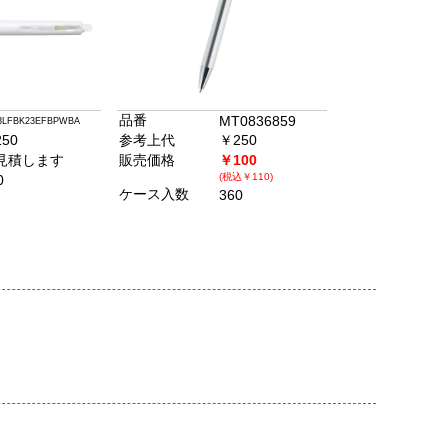
品番
MT0836859
3LFBK23EFBPWBA
50
参考上代
￥250
見積します
販売価格
￥100
(税込￥110)
0
ケース入数
360