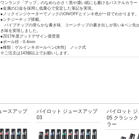
ワンランク「アップ」のなめらかさ！黒や濃い紙にも書けるパステルカラー
●金属の口金を採用し低重心で安定した筆記を実現。
●ノックインジケーターでノックのON/OFFとインキ色が一目でわかります。
●シナジーチップ搭載。
パイプチップの滑らかな書き味、コーンチップの書き出しが良い&ペン先
き味を実現しました。
●2017年度グッドデザイン賞受賞
●ボール径：0.4mm
●種類：ゲルインキボールペン(水性) ノック式
※ご注文は143個以上でお願いします。
ュースアップ
パイロット ジュースアップ
パイロット 
03
05 クラシッ
ラー