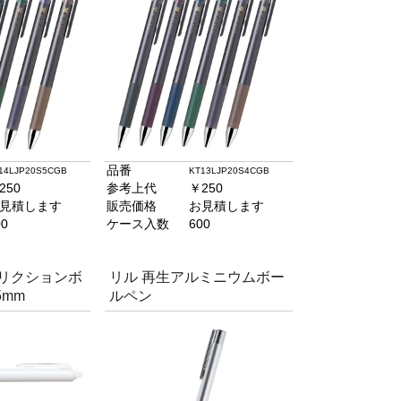
品番
14LJP20S5CGB
KT13LJP20S4CGB
250
参考上代
￥250
見積します
販売価格
お見積します
00
ケース入数
600
フリクションボ
リル 再生アルミニウムボー
5mm
ルペン