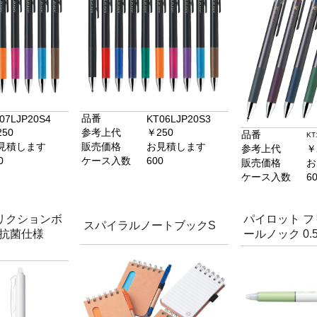
品番
07LJP20S4
KT06LJP20S3
50
参考上代
￥250
品番
KT
見積します
販売価格
お見積します
参考上代
￥
0
ケース入数
600
販売価格
お
ケース入数
6
リクションボ
パイロット 
スパイラルノートブックS
5 抗菌仕様
ールノック 0.