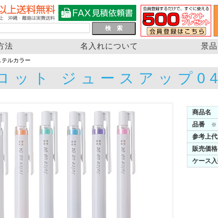
方法
名入れについて
景品
ステルカラー
ロット ジュースアップ0
商品名
品番
※
参考上代
販売価格
ケース入