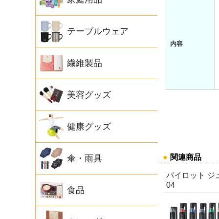
テーブルウェア
内容
繊維製品
美容グッズ
健康グッズ
●
関連商品
傘・雨具
パイロット ジ
04
食品