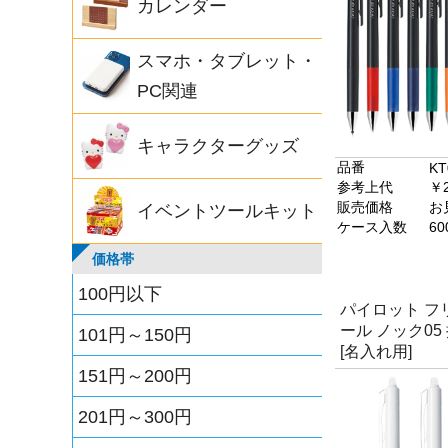
カレンダー
スマホ・タブレット・
PC関連
キャラクターグッズ
品番
KT
参考上代
￥2
販売価格
お
イベントツールキット
ケース入数
60
価格帯
100円以下
パイロット フ
ール ノック0
101円～150円
[名入れ用]
151円～200円
201円～300円