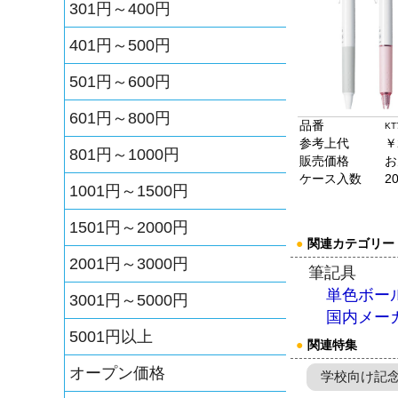
301円～400円
401円～500円
501円～600円
601円～800円
品番
KT
参考上代
￥
801円～1000円
販売価格
お
ケース入数
2
1001円～1500円
1501円～2000円
●
関連カテゴリー
2001円～3000円
筆記具
単色ボー
3001円～5000円
国内メー
5001円以上
●
関連特集
オープン価格
学校向け記