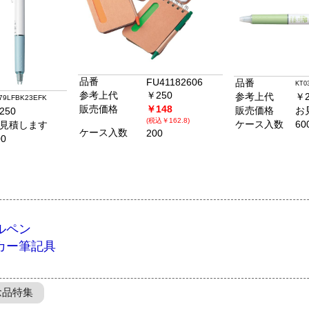
品番
FU41182606
品番
KT0
参考上代
￥250
参考上代
￥2
79LFBK23EFK
販売価格
￥148
販売価格
お
250
(税込￥162.8)
ケース入数
60
見積します
ケース入数
200
00
ルペン
カー筆記具
念品特集