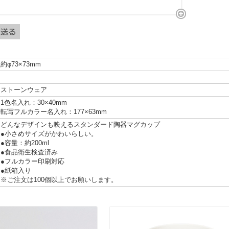
約φ73×73mm
ストーンウェア
1色名入れ：30×40mm
転写フルカラー名入れ：177×63mm
どんなデザインも映えるスタンダード陶器マグカップ
●小さめサイズがかわいらしい。
●容量：約200ml
●食品衛生検査済み
●フルカラー印刷対応
●紙箱入り
※ご注文は100個以上でお願いします。