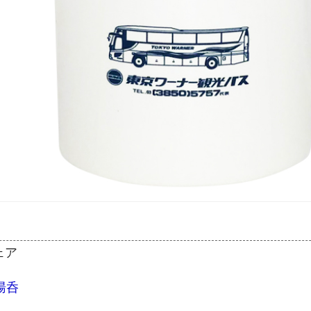
ェア
湯呑