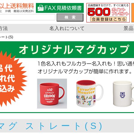
方法
名入れについて
景品
ート(S)
マグ ストレート(S)