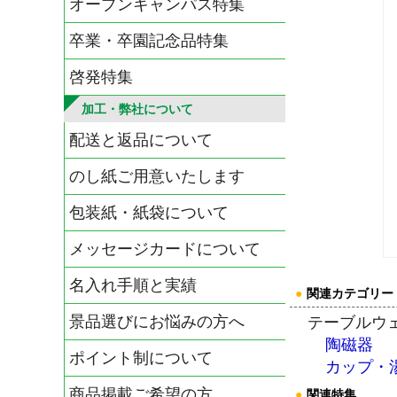
オープンキャンパス特集
卒業・卒園記念品特集
啓発特集
加工・弊社について
配送と返品について
のし紙ご用意いたします
包装紙・紙袋について
メッセージカードについて
名入れ手順と実績
●
関連カテゴリー
景品選びにお悩みの方へ
テーブルウ
陶磁器
ポイント制について
カップ・
商品掲載ご希望の方
●
関連特集