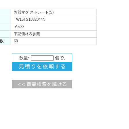
陶器マグ ストレート(S)
TW15TS1882044N
￥500
下記価格表参照
数
60
数量:
個で、