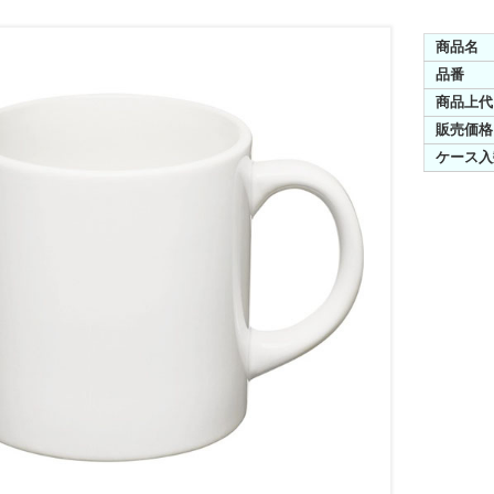
商品名
品番
商品上代
販売価格
ケース入