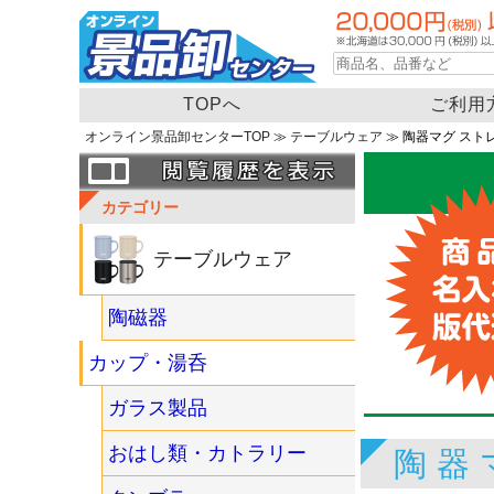
TOPへ
ご利用
オンライン景品卸センターTOP
≫
テーブルウェア
≫ 陶器マグ ストレ
カテゴリー
テーブルウェア
陶磁器
カップ・湯呑
ガラス製品
おはし類・カトラリー
陶器