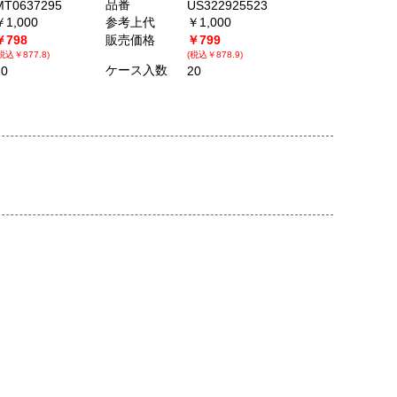
品番
MT0637295
US322925523
￥1,000
参考上代
￥1,000
￥798
販売価格
￥799
税込￥877.8)
(税込￥878.9)
ケース入数
10
20