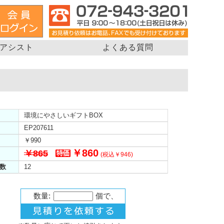
アシスト
よくある質問
環境にやさしいギフトBOX
EP207611
￥990
￥860
￥865
(税込￥946)
数
12
数量:
個で、