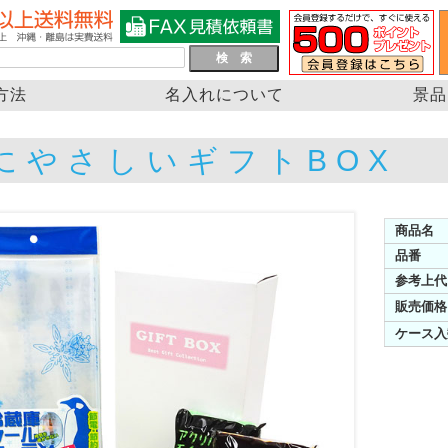
方法
名入れについて
景品
にやさしいギフトBOX
商品名
品番
参考上代
販売価格
ケース入