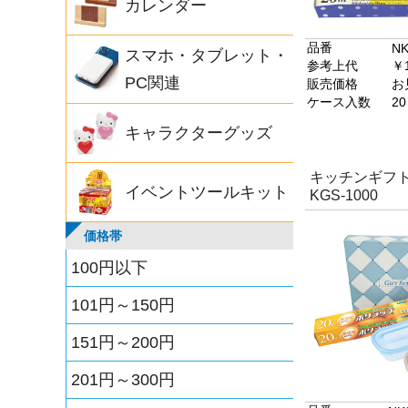
カレンダー
品番
NK
スマホ・タブレット・
参考上代
￥1
PC関連
販売価格
お
ケース入数
20
キャラクターグッズ
キッチンギフ
イベントツールキット
KGS-1000
価格帯
100円以下
101円～150円
151円～200円
201円～300円