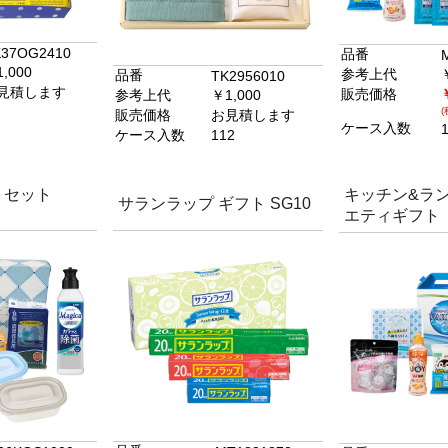
37OG2410
品番
,000
参考上代
品番
TK2956010
見積します
販売価格
参考上代
￥1,000
(
販売価格
お見積します
ケース入数
ケース入数
112
トセット
キッチン&ラ
サランラップ ギフト SG10
エティギフト