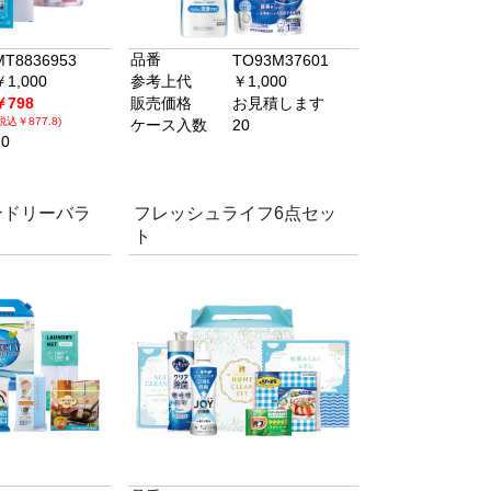
品番
MT8836953
TO93M37601
￥1,000
参考上代
￥1,000
￥798
販売価格
お見積します
税込￥877.8)
ケース入数
20
10
ンドリーバラ
フレッシュライフ6点セッ
ト