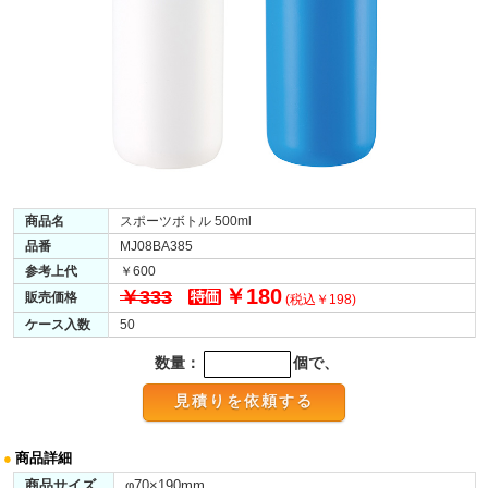
商品名
スポーツボトル 500ml
品番
MJ08BA385
参考上代
￥600
￥180
￥333
販売価格
(税込￥198)
ケース入数
50
数量：
個で、
●
商品詳細
商品サイズ
φ70×190mm