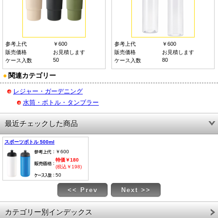
参考上代
￥600
参考上代
￥600
販売価格
お見積します
販売価格
お見積します
50
80
ケース入数
ケース入数
●
関連カテゴリー
レジャー・ガーデニング
水筒・ボトル・タンブラー
最近チェックした商品
スポーツボトル 500ml
￥600
特価￥180
(税込￥198)
50
<< Prev
Next >>
カテゴリー別インデックス