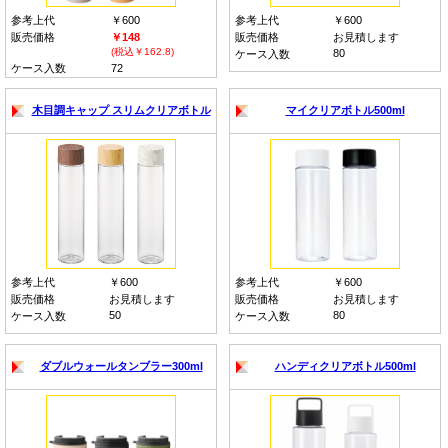
参考上代
￥600
参考上代
￥600
販売価格
￥148
販売価格
お見積します
(税込￥162.8)
80
ケース入数
ケース入数
72
木目調キャップ スリムクリアボトル
マイクリアボトル500ml
参考上代
￥600
参考上代
￥600
販売価格
お見積します
販売価格
お見積します
50
80
ケース入数
ケース入数
ダブルウォールタンブラー300ml
ハンディクリアボトル500ml