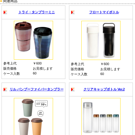
●
関連商品
トライ・タンブラーミニ
フロートマイボトル
参考上代
￥600
参考上代
￥600
販売価格
お見積します
販売価格
お見積します
60
ケース入数
60
ケース入数
リル バンブーファイバータンブラー
クリアキャップボトル Ver.2