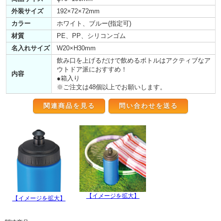
外装サイズ
192×72×72mm
カラー
ホワイト、ブルー(指定可)
材質
PE、PP、シリコンゴム
名入れサイズ
W20×H30mm
飲み口を上げるだけで飲めるボトルはアクティブなア
ウトドア派におすすめ！
内容
●箱入り
※ご注文は48個以上でお願いします。
関連商品を見る
【イメージを拡大】
【イメージを拡大】