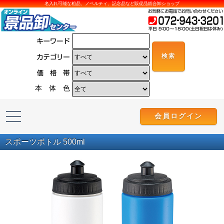
名入れ可能な粗品、ノベルティ、記念品など販促品総合卸ショップ
本 体 色
会員ログイン
スポーツボトル 500ml