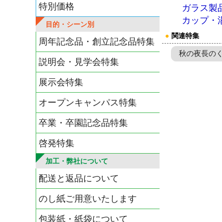
特別価格
ガラス製
カップ・
目的・シーン別
●
関連特集
周年記念品・創立記念品特集
秋の夜長の
説明会・見学会特集
展示会特集
オープンキャンパス特集
卒業・卒園記念品特集
啓発特集
加工・弊社について
配送と返品について
のし紙ご用意いたします
包装紙・紙袋について