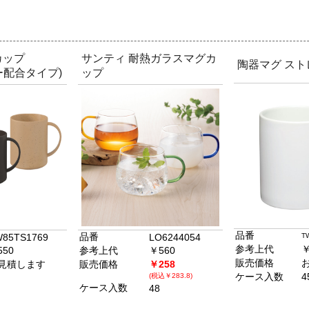
カップ
サンティ 耐熱ガラスマグカ
陶器マグ ストレ
ヒー配合タイプ)
ップ
品番
品番
85TS1769
LO6244054
T
参考上代
￥
550
参考上代
￥560
販売価格
見積します
販売価格
￥258
ケース入数
4
(税込￥283.8)
ケース入数
48