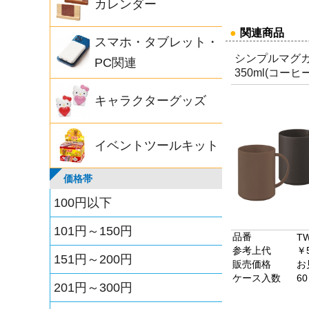
カレンダー
●
関連商品
スマホ・タブレット・
シンプルマグ
PC関連
350ml(コー
キャラクターグッズ
イベントツールキット
価格帯
100円以下
101円～150円
品番
TW
参考上代
￥
151円～200円
販売価格
お
ケース入数
60
201円～300円