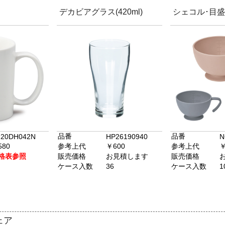
デカビアグラス(420ml)
シェコル･目
品番
品番
20DH042N
HP26190940
N
580
参考上代
￥600
参考上代
￥
格表参照
販売価格
お見積します
販売価格
ケース入数
36
ケース入数
1
ェア