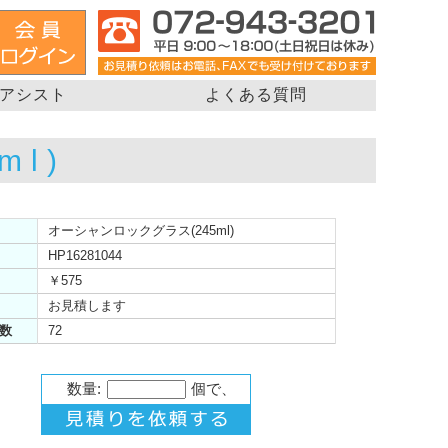
アシスト
よくある質問
l)
オーシャンロックグラス(245ml)
HP16281044
￥575
お見積します
数
72
数量:
個で、