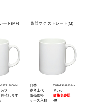
ート(M+)
陶器マグ ストレート(M)
品番
W05TS1885044
TW20TS1884044N
570
参考上代
￥570
お見積します
販売価格
価格表参照
5
ケース入数
48