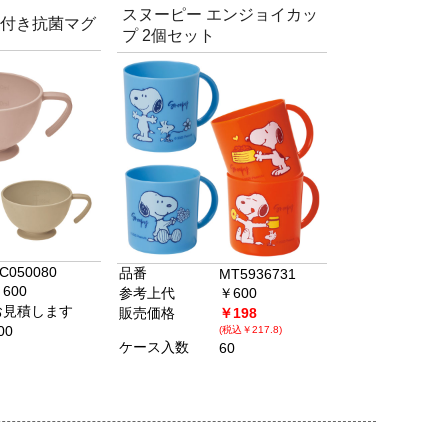
スヌーピー エンジョイカッ
盛付き抗菌マグ
プ 2個セット
C050080
品番
MT5936731
600
参考上代
￥600
お見積します
販売価格
￥198
00
(税込￥217.8)
ケース入数
60