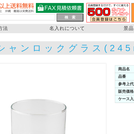
方法
名入れについて
景品
シャンロックグラス(245m
商品名
品番
参考上代
販売価格
ケース入