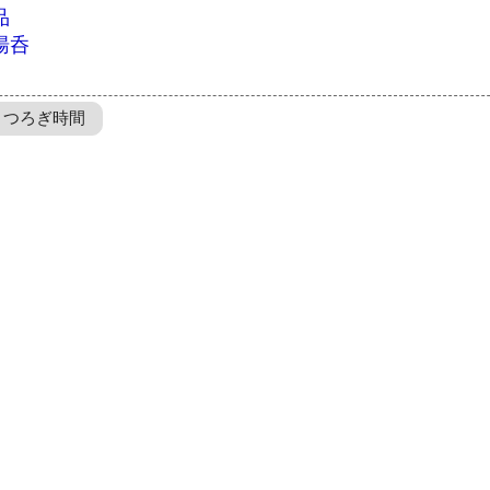
品
湯呑
くつろぎ時間