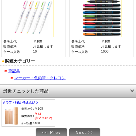
参考上代
￥100
参考上代
￥100
販売価格
お見積します
販売価格
お見積します
10
1000
ケース入数
ケース入数
●
関連カテゴリー
筆記具
マーカー・色鉛筆・クレヨン
最近チェックした商品
クラフト6色いろえんぴつ
￥105
￥42
(税込￥46.2)
400
<< Prev
Next >>