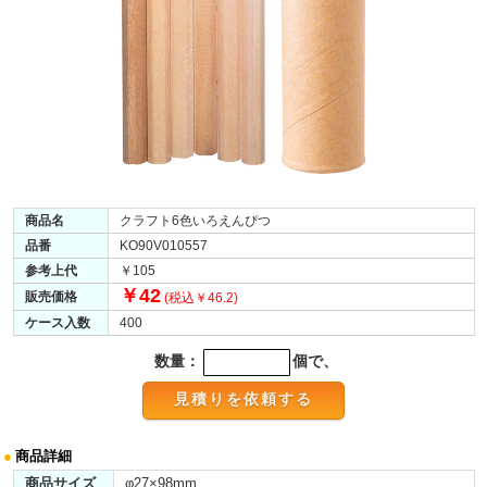
商品名
クラフト6色いろえんぴつ
品番
KO90V010557
参考上代
￥105
￥42
販売価格
(税込￥46.2)
ケース入数
400
数量：
個で、
●
商品詳細
商品サイズ
φ27×98mm