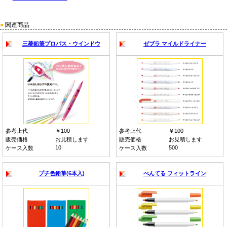
●
関連商品
三菱鉛筆プロパス・ウインドウ
ゼブラ マイルドライナー
参考上代
￥100
参考上代
￥100
販売価格
お見積します
販売価格
お見積します
10
500
ケース入数
ケース入数
プチ色鉛筆(6本入)
ぺんてる フィットライン