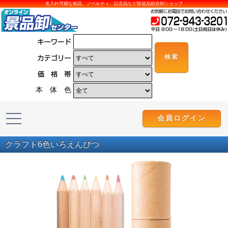
名入れ可能な粗品、ノベルティ、記念品など販促品総合卸ショップ
本 体 色
会員ログイン
クラフト6色いろえんぴつ