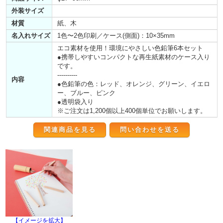
外装サイズ
材質
紙、木
名入れサイズ
1色〜2色印刷／ケース(側面)：10×35mm
エコ素材を使用！環境にやさしい色鉛筆6本セット
●携帯しやすいコンパクトな再生紙素材のケース入り
です。
----------
内容
●色鉛筆の色：レッド、オレンジ、グリーン、イエロ
ー、ブルー、ピンク
●透明袋入り
※ご注文は1,200個以上400個単位でお願いします。
関連商品を見る
【イメージを拡大】