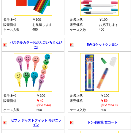
参考上代
￥100
参考上代
￥100
販売価格
お見積します
販売価格
お見積します
480
400
ケース入数
ケース入数
パステルカラーおだんごいろえんぴ
5色ロケットクレヨン
つ
参考上代
￥100
参考上代
￥100
販売価格
￥40
販売価格
￥59
(税込￥44)
(税込￥64.9)
ケース入数
600
ケース入数
500
ゼブラ ジャストフィット モジニラ
トンボ鉛筆 蛍コート
イン