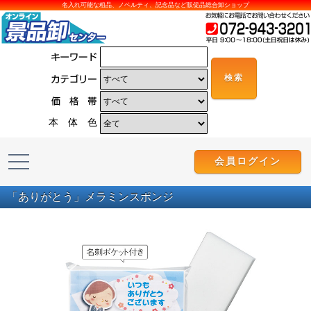
名入れ可能な粗品、ノベルティ、記念品など販促品総合卸ショップ
本 体 色
会員ログイン
「ありがとう」メラミンスポンジ