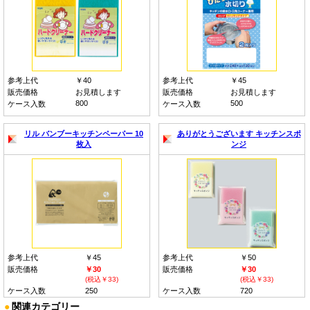
参考上代
￥40
参考上代
￥45
販売価格
お見積します
販売価格
お見積します
800
500
ケース入数
ケース入数
リル バンブーキッチンペーパー 10
ありがとうございます キッチンスポ
枚入
ンジ
参考上代
￥45
参考上代
￥50
販売価格
￥30
販売価格
￥30
(税込￥33)
(税込￥33)
ケース入数
250
ケース入数
720
●
関連カテゴリー