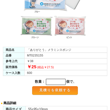
商品名
「ありがとう」メラミンスポンジ
品番
MT0235155
参考上代
￥38
￥25
販売価格
(税込￥27.5)
ケース入数
600
数量：
個で、
●
商品詳細
商品サイズ
55×95×10mm