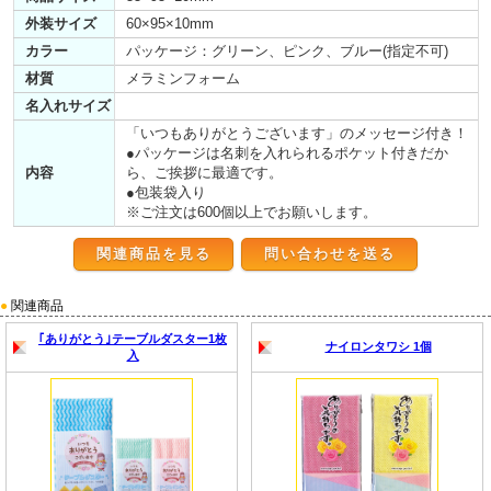
外装サイズ
60×95×10mm
カラー
パッケージ：グリーン、ピンク、ブルー(指定不可)
材質
メラミンフォーム
名入れサイズ
「いつもありがとうございます」のメッセージ付き！
●パッケージは名刺を入れられるポケット付きだか
内容
ら、ご挨拶に最適です。
●包装袋入り
※ご注文は600個以上でお願いします。
関連商品を見る
●
関連商品
｢ありがとう｣テーブルダスター1枚
ナイロンタワシ 1個
入