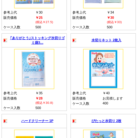
参考上代
￥30
参考上代
￥34
販売価格
￥25
販売価格
￥30
(税込￥27.5)
(税込￥33)
ケース入数
500
ケース入数
500
｢ありがとう｣ストッキング水切りゴ
水切りネット 2枚入
ミ袋3…
参考上代
￥35
参考上代
￥40
販売価格
￥28
販売価格
お見積します
(税込￥30.8)
400
ケース入数
ケース入数
500
ハードクリーナー 1P
ぴたっと水切り 2枚