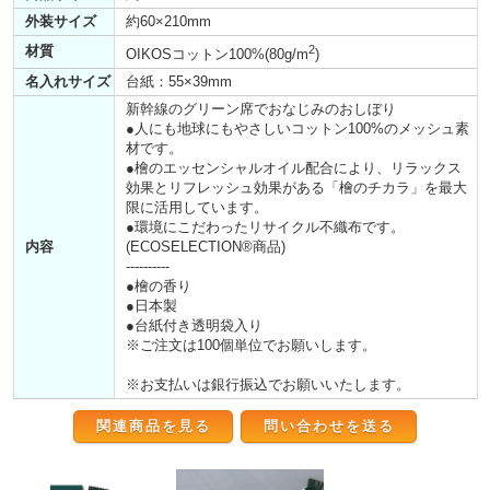
外装サイズ
約60×210mm
材質
2
OIKOSコットン100%(80g/m
)
名入れサイズ
台紙：55×39mm
新幹線のグリーン席でおなじみのおしぼり
●人にも地球にもやさしいコットン100%のメッシュ素
材です。
●檜のエッセンシャルオイル配合により、リラックス
効果とリフレッシュ効果がある「檜のチカラ」を最大
限に活用しています。
●環境にこだわったリサイクル不織布です。
内容
(ECOSELECTION®商品)
----------
●檜の香り
●日本製
●台紙付き透明袋入り
※ご注文は100個単位でお願いします。
※お支払いは銀行振込でお願いいたします。
関連商品を見る