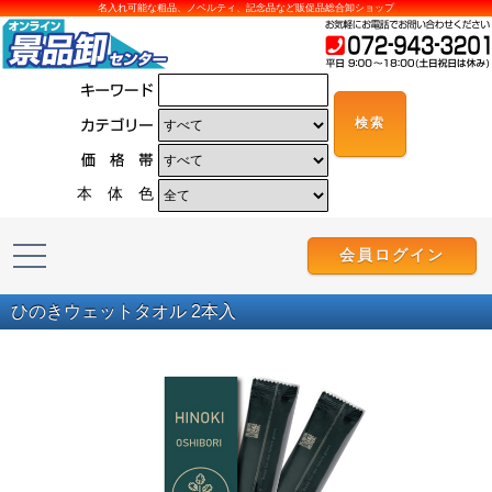
名入れ可能な粗品、ノベルティ、記念品など販促品総合卸ショップ
本 体 色
会員ログイン
ひのきウェットタオル 2本入