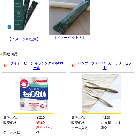
【イメージを拡大】
【イメージを拡大】
●
関連商品
ダイオーピーチ キッチンタオル2ロ
バンブーファイバーカトラリーセッ
ール
ト
参考上代
￥220
参考上代
￥220
販売価格
￥160
販売価格
お見積します
(税込￥176)
300
ケース入数
ケース入数
24