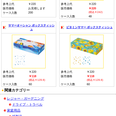
参考上代
￥220
参考上代
￥220
販売価格
お見積します
販売価格
￥220
(税込￥242)
200
ケース入数
ケース入数
48
サマーオーシャン ボックスティッシ
ビタミンサマー ボックスティッシュ
ュ
参考上代
￥220
参考上代
￥220
販売価格
￥118
販売価格
￥118
(税込￥129.8)
(税込￥129.8)
ケース入数
60
ケース入数
60
●
関連カテゴリー
レジャー・ガーデニング
ドライブ・トラベル
家庭用品