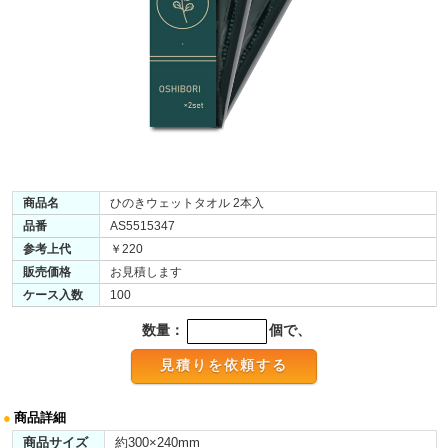
商品名
ひのきウェットタオル 2本入
品番
AS5515347
参考上代
￥220
販売価格
お見積します
ケース入数
100
数量：
個で、
●
商品詳細
商品サイズ
約300×240mm