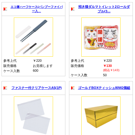
招き猫ダルマトイレット2ロールダ
エコ箸ハーフケース(バンブーファイバ
ー入…
ブル(3…
参考上代
￥220
参考上代
￥220
販売価格
お見積します
販売価格
￥130
(税込￥143)
600
ケース入数
ケース入数
50
ファスナー付クリアケースA5(1P)
ゴールドBOXティッシュ80W2個組