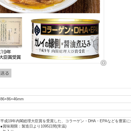
86×86×46mm
平成19年内閣総理大臣賞を受賞した、コラーゲン・DHA・EPAなどを豊富
●賞味期限：製造日より1095日間(常温)