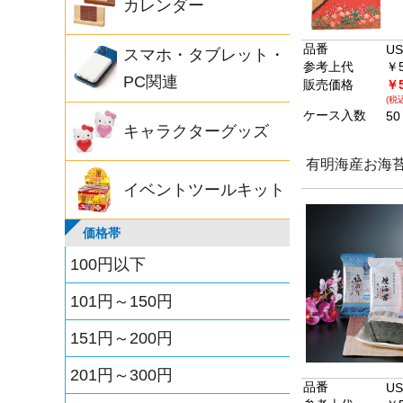
カレンダー
品番
US
スマホ・タブレット・
参考上代
￥5
PC関連
販売価格
￥5
(税
ケース入数
50
キャラクターグッズ
有明海産お海
イベントツールキット
価格帯
100円以下
101円～150円
151円～200円
201円～300円
品番
US