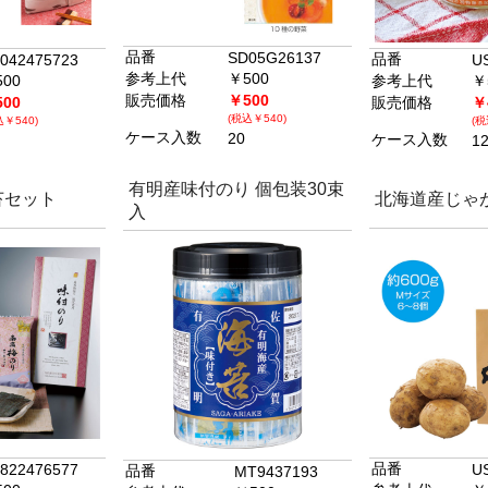
品番
SD05G26137
品番
042475723
U
参考上代
￥500
00
参考上代
￥
販売価格
￥500
00
販売価格
￥
(税込￥540)
込￥540)
(税
ケース入数
20
ケース入数
1
有明産味付のり 個包装30束
苔セット
北海道産じゃが
入
品番
822476577
U
品番
MT9437193