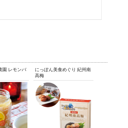
農園 レモンバ
にっぽん美食めぐり 紀州南
高梅