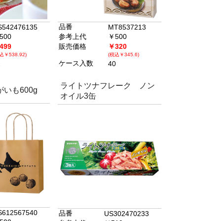
品番
S542476135
MT8537213
500
参考上代
￥500
499
販売価格
￥320
込￥538.92)
(税込￥345.6)
ケース入数
2
40
ライトツナフレーク ノン
いも600g
オイル3缶
S612567540
品番
US302470233