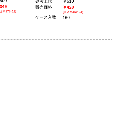
500
参考上代
￥510
349
販売価格
￥428
込￥376.92)
(税込￥462.24)
0
ケース入数
160