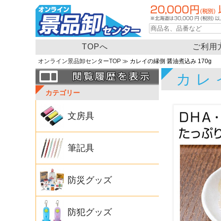
TOPへ
ご利用
オンライン景品卸センターTOP
≫ カレイの縁側 醤油煮込み 170g
カレ
カテゴリー
文房具
筆記具
防災グッズ
防犯グッズ