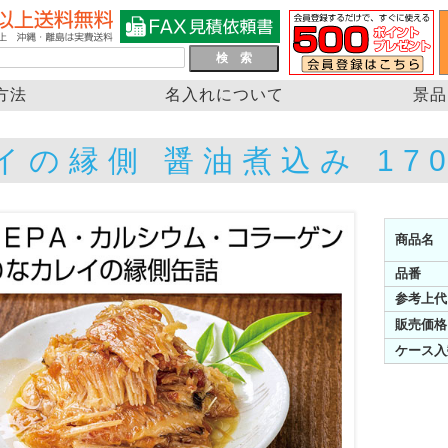
方法
名入れについて
景品
イの縁側 醤油煮込み 170
商品名
品番
参考上代
販売価格
ケース入