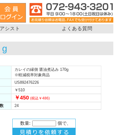
アシスト
よくある質問
g
カレイの縁側 醤油煮込み 170g
※軽減税率対象商品
US892476226
￥510
￥450
(税込￥486)
数
24
数量:
個で、