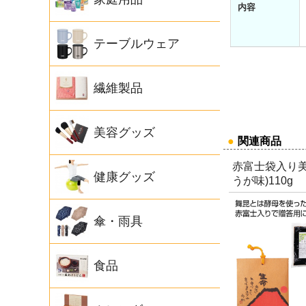
内容
テーブルウェア
繊維製品
美容グッズ
●
関連商品
赤富士袋入り美
健康グッズ
うが味)110g
傘・雨具
食品