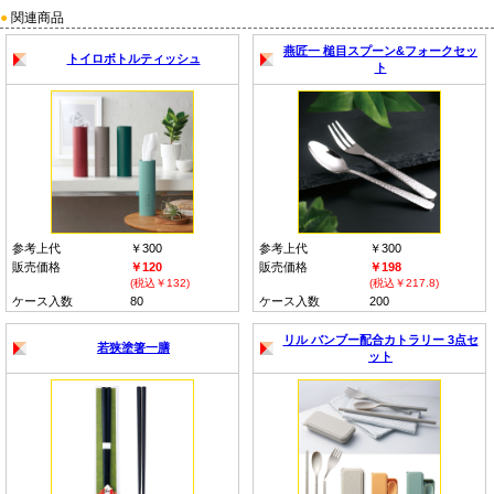
●
関連商品
燕匠一 槌目スプーン&フォークセッ
トイロボトルティッシュ
ト
参考上代
￥300
参考上代
￥300
販売価格
￥120
販売価格
￥198
(税込￥132)
(税込￥217.8)
ケース入数
80
ケース入数
200
リル バンブー配合カトラリー 3点セ
若狭塗箸一膳
ット