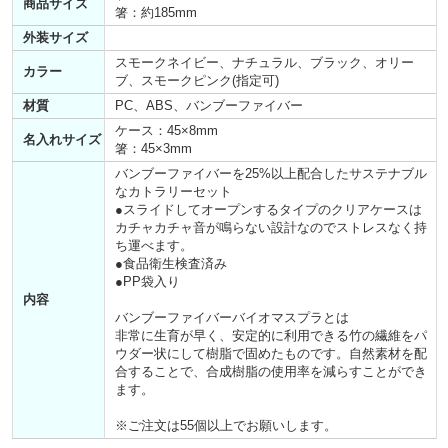
商品サイズ
箸：約185mm
外装サイズ
スモークネイビー、ナチュラル、ブラック、オリー
カラー
ブ、スモークピンク(指定可)
材質
PC、ABS、バンブーファイバー
ケース：45×8mm
名入れサイズ
箸：45×3mm
バンブーファイバーを25%以上配合したサステナブル
なカトラリーセット
●スライドしてオープンするタイプのクリアケースは
カチャカチャ音が鳴らない設計なのでストレスなく持
ち運べます。
●食品衛生検査済み
●PP袋入り
内容
バンブーファイバーバイオマスプラとは
非常に生育が早く、安定的に利用できる竹の繊維をパ
ウダー状にして樹脂で固めたものです。自然素材を配
合することで、合成樹脂の使用率を減らすことができ
ます。
※ご注文は55個以上でお願いします。