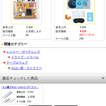
参考上代
￥300
参考上代
￥300
販売価格
お見積します
販売価格
￥128
(税込￥140.8)
60
ケース入数
ケース入数
240
●
関連カテゴリー
レジャー・ガーデニング
ドライブ・トラベル
テーブルウェア
おはし類・カトラリー
最近チェックした商品
エコ箸フルケース(バンブーファ…
￥300
お見積
200