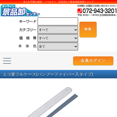
名入れ可能な粗品、ノベルティ、記念品など販促品総合卸ショップ
本 体 色
会員ログイン
エコ箸フルケース(バンブーファイバー入タイプ)