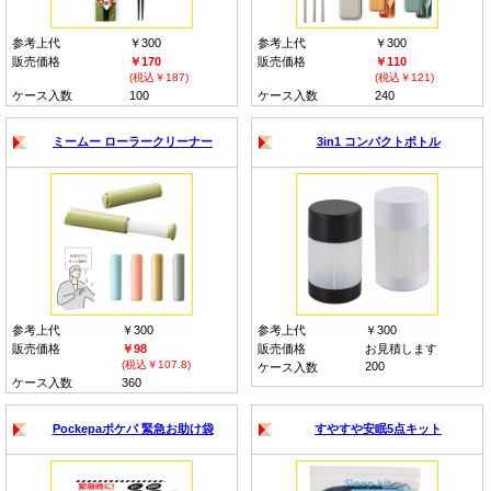
参考上代
￥300
参考上代
￥300
販売価格
￥170
販売価格
￥110
(税込￥187)
(税込￥121)
ケース入数
100
ケース入数
240
ミームー ローラークリーナー
3in1 コンパクトボトル
参考上代
￥300
参考上代
￥300
販売価格
￥98
販売価格
お見積します
(税込￥107.8)
200
ケース入数
ケース入数
360
Pockepaポケパ 緊急お助け袋
すやすや安眠5点キット