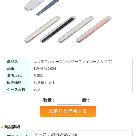
商品名
エコ箸フルケース(バンブーファイバー入タイプ)
品番
TW44TS1834
参考上代
￥300
販売価格
お見積します
ケース入数
200
数量：
個で、
●
商品詳細
ケース：24×10×205mm