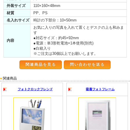
外装サイズ
110×160×48mm
材質
PP、PS
名入れサイズ
時計の下部分：10×50mm
お気に入りの写真を入れて置くとデスクの上も和みま
す
●対応サイズ：約45×92mm
内容
●電源：単3形乾電池×1本使用(別売)
●白箱入り
※ご注文は30個以上でお願いします。
関連商品を見る
●
関連商品
フォトクロックフレンド
吸着フォトフレーム