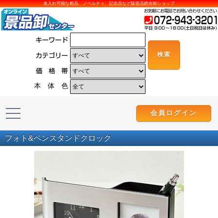
名入れ可能な粗品、ノベルティ、記念品など販促品総合卸ショップ
本 体 色
会員ログイン
フォト&ペンスタンドクロック