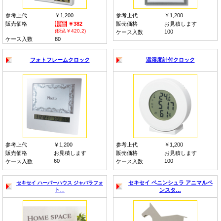
参考上代
￥1,200
参考上代
￥1,200
販売価格
￥382
販売価格
お見積します
(税込￥420.2)
100
ケース入数
ケース入数
80
フォトフレームクロック
温湿度計付クロック
参考上代
￥1,200
参考上代
￥1,200
販売価格
お見積します
販売価格
お見積します
60
100
ケース入数
ケース入数
セキセイ ペニンシュラ アニマルペ
セキセイ ハーパーハウス ジャバラフォ
ト…
ンスタ…