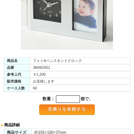
商品名
フォト&ペンスタンドクロック
品番
JM482652
参考上代
￥1,200
販売価格
お見積します
ケース入数
60
数量：
個で、
●
商品詳細
商品サイズ
約155×100×37mm