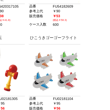
品番
S420317105
FU54182609
90
参考上代
￥90
38
販売価格
￥53
込￥41.8)
(税込￥58.3)
ケース入数
60
600
玉
ひこうきゴーゴーフライト
品番
U02181305
FU02181104
95
参考上代
￥95
56
販売価格
￥56