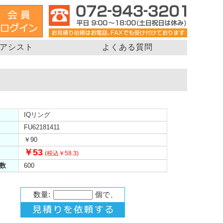
アシスト
よくある質問
IQリング
FU62181411
￥90
￥53
(税込￥58.3)
数
600
数量:
個で、