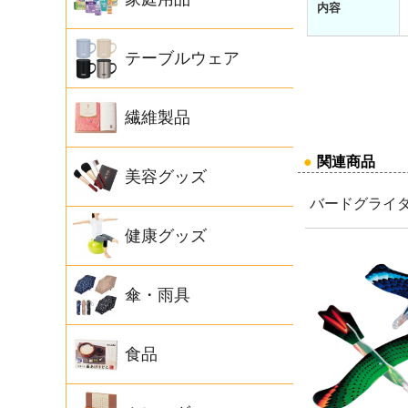
内容
テーブルウェア
繊維製品
●
関連商品
美容グッズ
バードグライ
健康グッズ
傘・雨具
食品