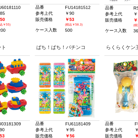
品番
U60181110
FU14181512
品番
R
85
参考上代
￥90
参考上代
￥
50
販売価格
￥53
販売価格
￥
込￥55)
(税込￥58.3)
(税
ケース入数
200
500
ケース入数
3
ート
ぱち！ぱち！パチンコ
らくらくケン
品番
品番
U03181309
FU61181409
F
90
参考上代
￥95
参考上代
￥
53
販売価格
￥56
販売価格
￥