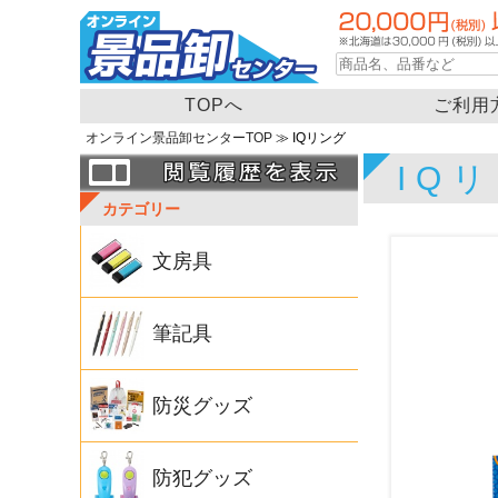
TOPへ
ご利用
オンライン景品卸センターTOP
≫ IQリング
IQ
カテゴリー
文房具
筆記具
防災グッズ
防犯グッズ