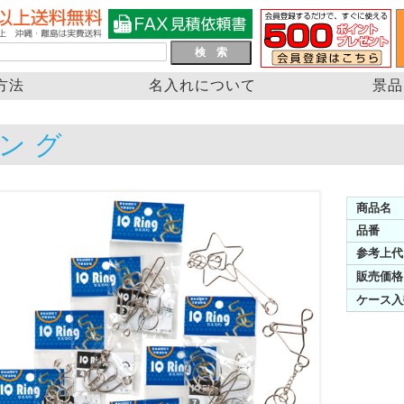
方法
名入れについて
景品
リング
商品名
品番
参考上代
販売価格
ケース入