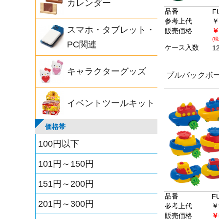
カレンダー
品番
F
参考上代
￥
スマホ・タブレット・
販売価格
￥
(税
PC関連
ケース入数
1
キャラクターグッズ
プルバックボ
イベントツールキット
価格帯
100円以下
101円～150円
151円～200円
品番
F
201円～300円
参考上代
￥
販売価格
￥