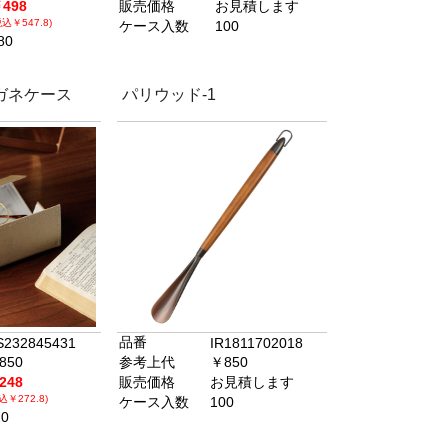
498
販売価格
お見積します
税込￥547.8)
ケース入数
100
80
ガネケース
パリウッド-1
品番
S232845431
IR1811702018
850
参考上代
￥850
248
販売価格
お見積します
込￥272.8)
ケース入数
100
20