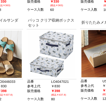
330
販売価格
￥330
販売価格
￥
税込￥363)
(税込￥363)
(
ケース入数
ケース入数
8
60
1
イルサンダ
パッコ クリア収納ボックス
折りたたみメ
セット
品番
U
品番
O0446033
LO4047021
参考上代
￥
830
参考上代
￥830
販売価格
￥
398
販売価格
￥398
(税
税込￥437.8)
(税込￥437.8)
ケース入数
1
ケース入数
2
80