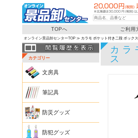
TOPへ
ご利用
オンライン景品卸センターTOP
≫ カラモ ポケット付き二段 ボック
カラ
ス
カテゴリー
文房具
筆記具
防災グッズ
防犯グッズ