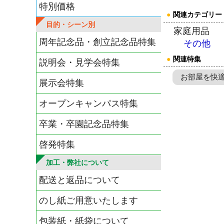
特別価格
●
関連カテゴリー
目的・シーン別
家庭用品
周年記念品・創立記念品特集
その他
●
関連特集
説明会・見学会特集
お部屋を快
展示会特集
オープンキャンパス特集
卒業・卒園記念品特集
啓発特集
加工・弊社について
配送と返品について
のし紙ご用意いたします
包装紙・紙袋について