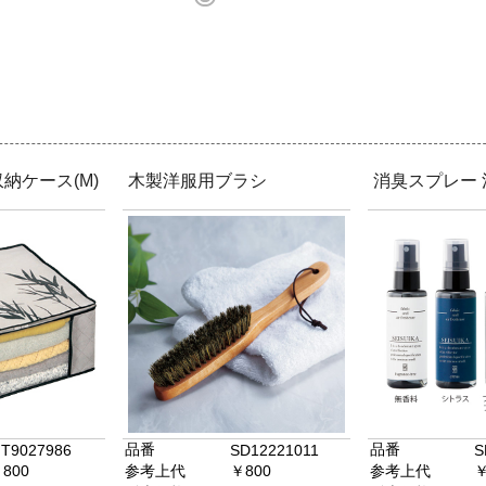
納ケース(M)
木製洋服用ブラシ
消臭スプレー 
品番
品番
T9027986
SD12221011
S
800
参考上代
￥800
参考上代
￥