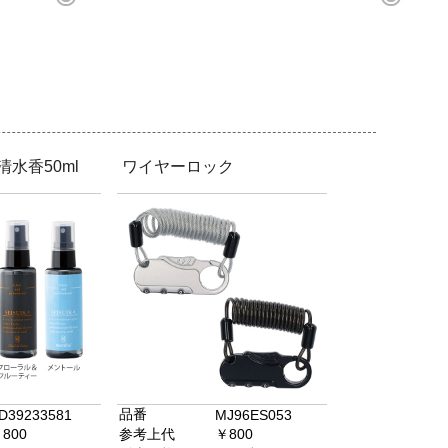
清水香50ml
ワイヤーロック
品番
D39233581
MJ96ES053
800
参考上代
￥800