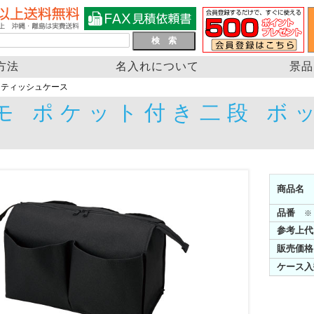
方法
名入れについて
景品
スティッシュケース
モ ポケット付き二段 ボ
商品名
品番
※
参考上代
販売価格
ケース入