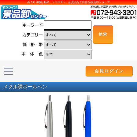
名入れ可能な粗品、ノベルティ、記念品など販促品総合卸ショップ
本 体 色
会員ログイン
メタル調ボールペン