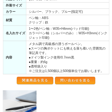
外装サイズ
カラー
シルバー、ブラック、ブルー(指定可)
ペン軸：ABS
材質
クリップ：鉄
1〜2色/ペン軸：W35×H4mm(パッド印刷)
名入れサイズ
カラー/ペン軸（シルバーのみ）：W35×H3mm(インク
ジェット印刷)
メタル調で高級感の漂うボールペン。
●スーツの胸ポケットにも映える落ち着いた雰囲気の
筆記具です。
内容
●ドイツ製インク使用/0.7mm黒
●重量：約6g
●透明袋入り
※ご注文は1,500個以上500個単位でお願いします。
関連商品を見る