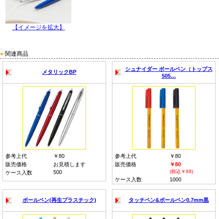
【イメージを拡大】
●
関連商品
シュナイダー ボールペン（トップス
メタリックBP
505…
参考上代
￥80
参考上代
￥80
販売価格
お見積します
販売価格
￥80
(税込￥88)
500
ケース入数
ケース入数
1000
ボールペン(再生プラスチック)
タッチペン&ボールペン0.7mm黒