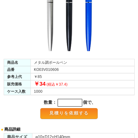
商品名
メタル調ボールペン
品番
KO03V010606
参考上代
￥85
￥34
販売価格
(税込￥37.4)
ケース入数
1000
数量：
個で、
●
商品詳細
商品サイズ
φ10×D12×H140mm