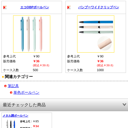
エコOBPボールペン
バンブーワイドクリップペン
参考上代
￥90
参考上代
￥90
販売価格
￥36
販売価格
￥36
(税込￥39.6)
(税込￥39.6)
ケース入数
500
ケース入数
1000
●
関連カテゴリー
筆記具
単色ボールペン
最近チェックした商品
メタル調ボールペン
￥85
￥34