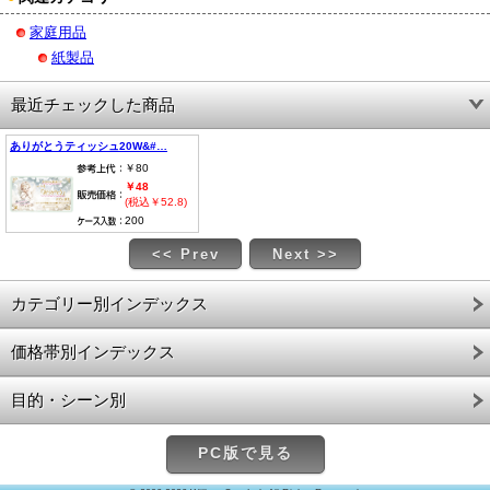
家庭用品
紙製品
最近チェックした商品
ありがとうティッシュ20W&#…
￥80
￥48
(税込￥52.8)
200
<< Prev
Next >>
カテゴリー別インデックス
価格帯別インデックス
目的・シーン別
PC版で見る