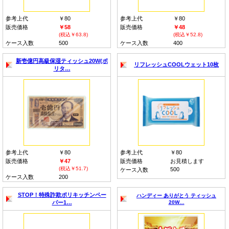
参考上代
￥80
参考上代
￥80
販売価格
￥58
販売価格
￥48
(税込￥63.8)
(税込￥52.8)
ケース入数
500
ケース入数
400
新壱億円高級保湿ティッシュ20W(ポ
リフレッシュCOOLウェット10枚
リタ…
参考上代
￥80
参考上代
￥80
販売価格
￥47
販売価格
お見積します
(税込￥51.7)
500
ケース入数
ケース入数
200
STOP！特殊詐欺ポリキッチンペー
ハンディー ありがとう ティッシュ
パー1…
20W…