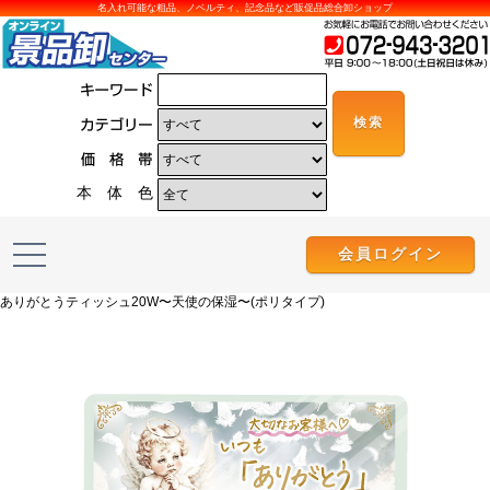
名入れ可能な粗品、ノベルティ、記念品など販促品総合卸ショップ
本 体 色
会員ログイン
ありがとうティッシュ20W〜天使の保湿〜(ポリタイプ)