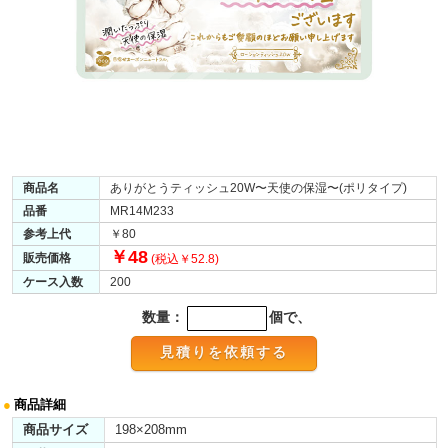
商品名
ありがとうティッシュ20W〜天使の保湿〜(ポリタイプ)
品番
MR14M233
参考上代
￥80
￥48
販売価格
(税込￥52.8)
ケース入数
200
数量：
個で、
●
商品詳細
商品サイズ
198×208mm