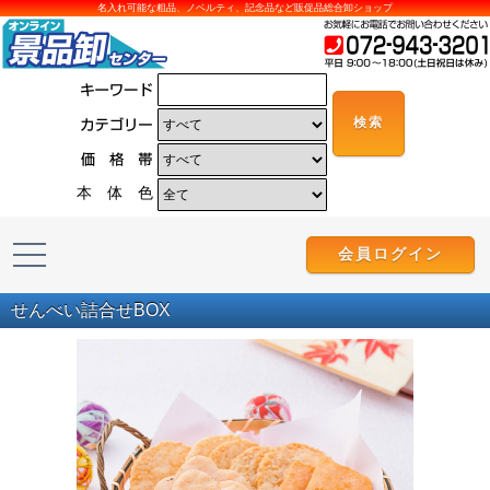
名入れ可能な粗品、ノベルティ、記念品など販促品総合卸ショップ
本 体 色
会員ログイン
せんべい詰合せBOX