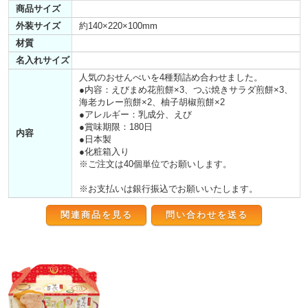
商品サイズ
外装サイズ
約140×220×100mm
材質
名入れサイズ
人気のおせんべいを4種類詰め合わせました。
●内容：えびまめ花煎餅×3、つぶ焼きサラダ煎餅×3、
海老カレー煎餅×2、柚子胡椒煎餅×2
●アレルギー：乳成分、えび
●賞味期限：180日
内容
●日本製
●化粧箱入り
※ご注文は40個単位でお願いします。
※お支払いは銀行振込でお願いいたします。
関連商品を見る