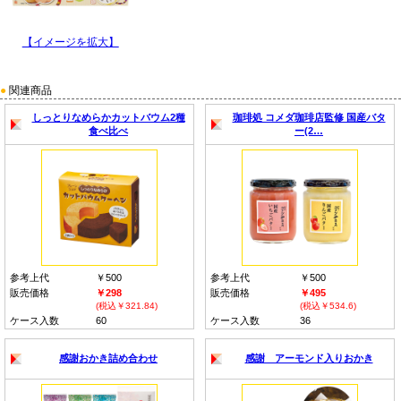
【イメージを拡大】
●
関連商品
しっとりなめらかカットバウム2種
珈琲処 コメダ珈琲店監修 国産バタ
食べ比べ
ー(2…
参考上代
￥500
参考上代
￥500
販売価格
￥298
販売価格
￥495
(税込￥321.84)
(税込￥534.6)
ケース入数
60
ケース入数
36
感謝おかき詰め合わせ
感謝 アーモンド入りおかき