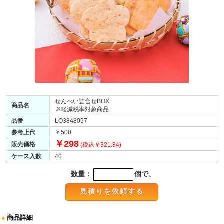
せんべい詰合せBOX
商品名
※軽減税率対象商品
品番
LO3848097
参考上代
￥500
￥298
販売価格
(税込￥321.84)
ケース入数
40
数量：
個で、
●
商品詳細