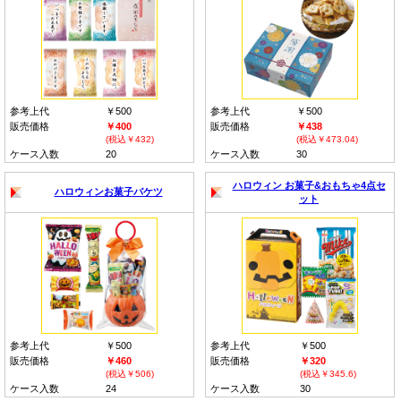
参考上代
￥500
参考上代
￥500
販売価格
￥400
販売価格
￥438
(税込￥432)
(税込￥473.04)
ケース入数
20
ケース入数
30
ハロウィン お菓子&おもちゃ4点セ
ハロウィンお菓子バケツ
ット
参考上代
￥500
参考上代
￥500
販売価格
￥460
販売価格
￥320
(税込￥506)
(税込￥345.6)
ケース入数
24
ケース入数
30