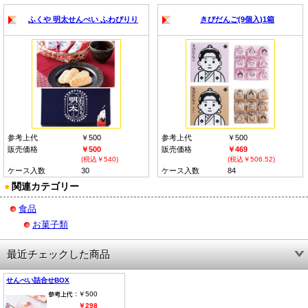
ふくや 明太せんべい ふわぴりり
きびだんご(9個入)1箱
参考上代
￥500
参考上代
￥500
販売価格
￥500
販売価格
￥469
(税込￥540)
(税込￥506.52)
ケース入数
30
ケース入数
84
●
関連カテゴリー
食品
お菓子類
最近チェックした商品
せんべい詰合せBOX
￥500
￥298