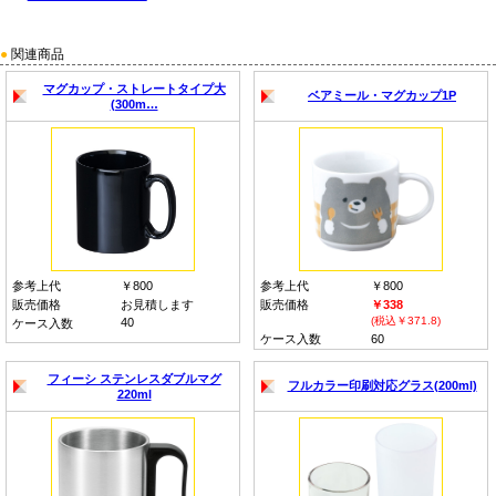
●
関連商品
マグカップ・ストレートタイプ大
ベアミール・マグカップ1P
(300m…
参考上代
￥800
参考上代
￥800
販売価格
お見積します
販売価格
￥338
(税込￥371.8)
40
ケース入数
ケース入数
60
フィーシ ステンレスダブルマグ
フルカラー印刷対応グラス(200ml)
220ml