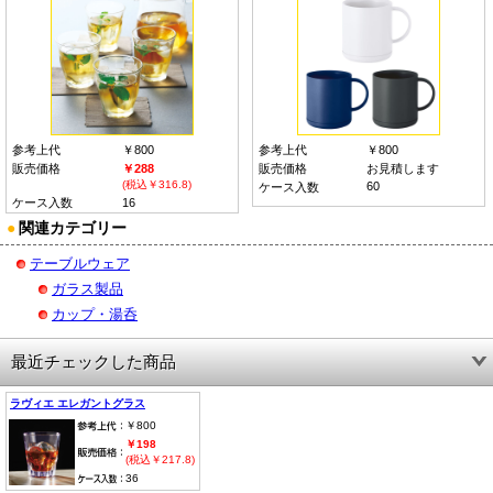
参考上代
￥800
参考上代
￥800
販売価格
￥288
販売価格
お見積します
(税込￥316.8)
60
ケース入数
ケース入数
16
●
関連カテゴリー
テーブルウェア
ガラス製品
カップ・湯呑
最近チェックした商品
ラヴィエ エレガントグラス
￥800
￥198
(税込￥217.8)
36