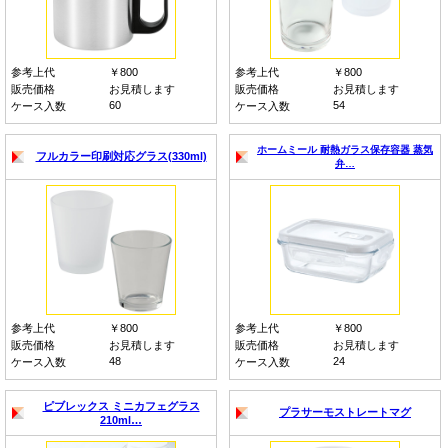
参考上代
￥800
参考上代
￥800
販売価格
お見積します
販売価格
お見積します
60
54
ケース入数
ケース入数
ホームミール 耐熱ガラス保存容器 蒸気
フルカラー印刷対応グラス(330ml)
弁…
参考上代
￥800
参考上代
￥800
販売価格
お見積します
販売価格
お見積します
48
24
ケース入数
ケース入数
ピブレックス ミニカフェグラス
プラサーモストレートマグ
210ml…