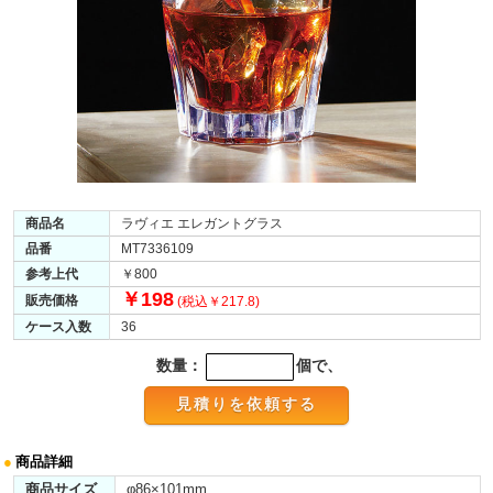
商品名
ラヴィエ エレガントグラス
品番
MT7336109
参考上代
￥800
￥198
販売価格
(税込￥217.8)
ケース入数
36
数量：
個で、
●
商品詳細
商品サイズ
φ86×101mm