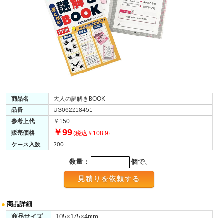
商品名
大人の謎解きBOOK
品番
US062218451
参考上代
￥150
￥99
販売価格
(税込￥108.9)
ケース入数
200
数量：
個で、
●
商品詳細
商品サイズ
105×175×4mm