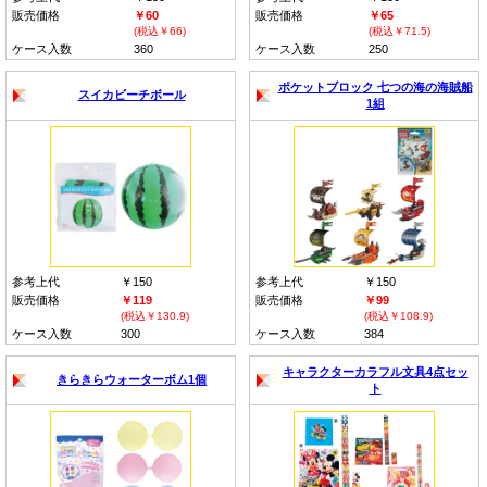
販売価格
￥60
販売価格
￥65
(税込￥66)
(税込￥71.5)
ケース入数
360
ケース入数
250
ポケットブロック 七つの海の海賊船
スイカビーチボール
1組
参考上代
￥150
参考上代
￥150
販売価格
￥119
販売価格
￥99
(税込￥130.9)
(税込￥108.9)
ケース入数
300
ケース入数
384
キャラクターカラフル文具4点セッ
きらきらウォーターボム1個
ト