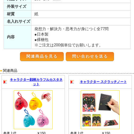
外装サイズ
材質
紙
名入れサイズ
発想力・解決力・思考力が身につく全77問
●日本製
内容
●裸梱包
※ご注文は200個単位でお願いします。
関連商品を見る
●
関連商品
キャラクター顔柄カラフルカスタネ
キャラクター スクラッチノート
ット
参考上代
￥150
参考上代
￥150