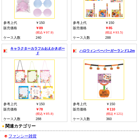
参考上代
￥150
参考上代
￥150
販売価格
￥89
販売価格
￥85
(税込￥97.9)
(税込￥93.5)
ケース入数
240
ケース入数
288
キャラクターカラフルおえかきボー
ハロウィンペーパーガーランド1.2m
ド
参考上代
￥150
参考上代
￥150
販売価格
￥78
販売価格
￥110
(税込￥85.8)
(税込￥121)
ケース入数
288
ケース入数
360
●
関連カテゴリー
ファンシー雑貨