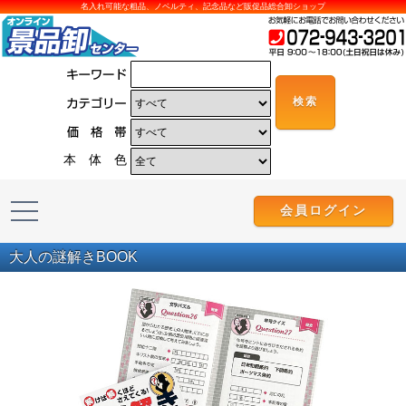
名入れ可能な粗品、ノベルティ、記念品など販促品総合卸ショップ
本 体 色
会員ログイン
大人の謎解きBOOK