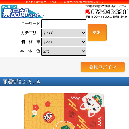
名入れ可能な粗品、ノベルティ、記念品など販促品総合卸ショップ
本 体 色
会員ログイン
開運招福 ふろしき