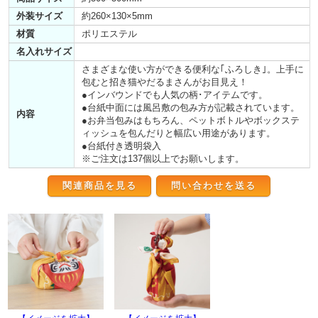
外装サイズ
約260×130×5mm
材質
ポリエステル
名入れサイズ
さまざまな使い方ができる便利な｢ふろしき｣。上手に
包むと招き猫やだるまさんがお目見え！
●インバウンドでも人気の柄･アイテムです。
●台紙中面には風呂敷の包み方が記載されています。
内容
●お弁当包みはもちろん、ペットボトルやボックステ
ィッシュを包んだりと幅広い用途があります。
●台紙付き透明袋入
※ご注文は137個以上でお願いします。
関連商品を見る