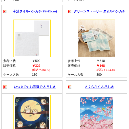
今治タオルハンカチ(25×25cm)
グリーンストーリー タオルハンカチ
参考上代
￥500
参考上代
￥510
販売価格
￥329
販売価格
￥168
(税込￥361.9)
(税込￥184.8)
ケース入数
150
ケース入数
300
いつまでもお元気で ふろしき
さくらさく ふろしき