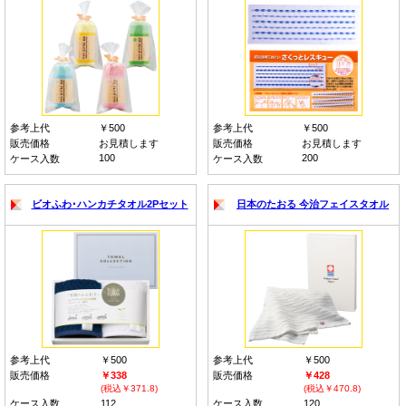
参考上代
￥500
参考上代
￥500
販売価格
お見積します
販売価格
お見積します
100
200
ケース入数
ケース入数
ビオふわ･ハンカチタオル2Pセット
日本のたおる 今治フェイスタオル
参考上代
￥500
参考上代
￥500
販売価格
￥338
販売価格
￥428
(税込￥371.8)
(税込￥470.8)
ケース入数
112
ケース入数
120