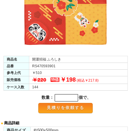
商品名
開運招福 ふろしき
品番
RS470593901
参考上代
￥510
￥198
￥220
販売価格
(税込￥217.8)
ケース入数
144
数量：
個で、
●
商品詳細
商品サイズ
約500×500mm