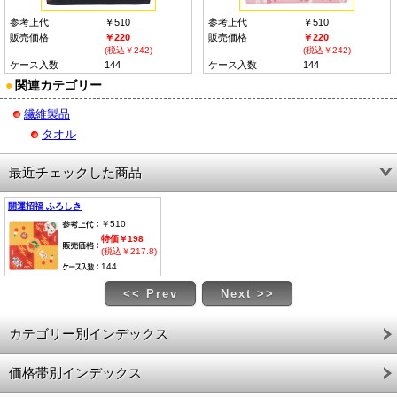
参考上代
￥510
参考上代
￥510
販売価格
￥220
販売価格
￥220
(税込￥242)
(税込￥242)
ケース入数
144
ケース入数
144
●
関連カテゴリー
繊維製品
タオル
最近チェックした商品
開運招福 ふろしき
￥510
特価￥198
(税込￥217.8)
144
<< Prev
Next >>
カテゴリー別インデックス
価格帯別インデックス