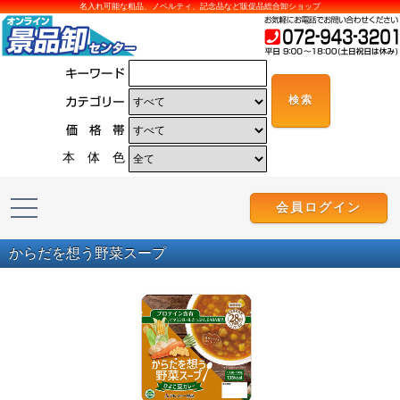
名入れ可能な粗品、ノベルティ、記念品など販促品総合卸ショップ
本 体 色
会員ログイン
からだを想う野菜スープ