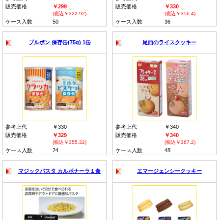
販売価格
￥299
販売価格
￥330
(税込￥322.92)
(税込￥356.4)
ケース入数
50
ケース入数
36
ブルボン 保存缶(75g) 1缶
尾西のライスクッキー
参考上代
￥330
参考上代
￥340
販売価格
￥329
販売価格
￥340
(税込￥355.32)
(税込￥367.2)
ケース入数
24
ケース入数
48
マジックパスタ カルボナーラ１食
エマージェンシークッキー