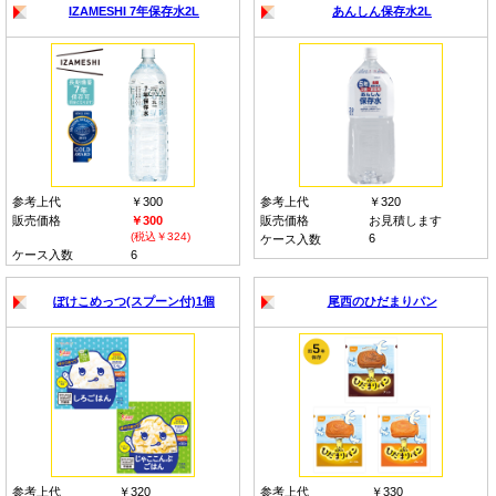
IZAMESHI 7年保存水2L
あんしん保存水2L
参考上代
￥300
参考上代
￥320
販売価格
￥300
販売価格
お見積します
(税込￥324)
6
ケース入数
ケース入数
6
ぽけこめっつ(スプーン付)1個
尾西のひだまりパン
参考上代
￥320
参考上代
￥330