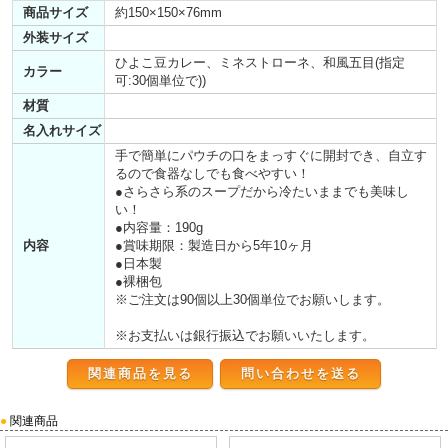
商品サイズ
約150×150×76mm
外装サイズ
ひよこ豆カレー、ミネストローネ、和風五目(指定
カラー
可:30個単位で))
材質
名入れサイズ
手で簡単にパウチの口をまっすぐに開封でき、自立す
るので食器なしでも食べやすい！
●さらさら系のスープだから冷たいままでも美味し
い！
●内容量：190g
内容
●賞味期限：製造日から5年10ヶ月
●日本製
●裸梱包
※ご注文は90個以上30個単位でお願いします。
※お支払いは銀行振込でお願いいたします。
関連商品を見る
●
関連商品