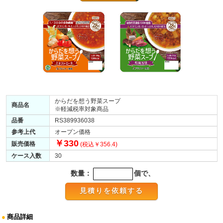
からだを想う野菜スープ
商品名
※軽減税率対象商品
品番
RS389936038
参考上代
オープン価格
￥330
販売価格
(税込￥356.4)
ケース入数
30
数量：
個で、
●
商品詳細