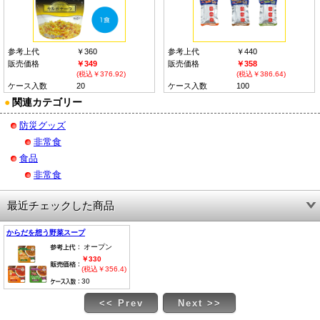
参考上代
￥360
参考上代
￥440
販売価格
￥349
販売価格
￥358
(税込￥376.92)
(税込￥386.64)
ケース入数
20
ケース入数
100
●
関連カテゴリー
防災グッズ
非常食
食品
非常食
最近チェックした商品
からだを想う野菜スープ
オープン
￥330
(税込￥356.4)
30
<< Prev
Next >>