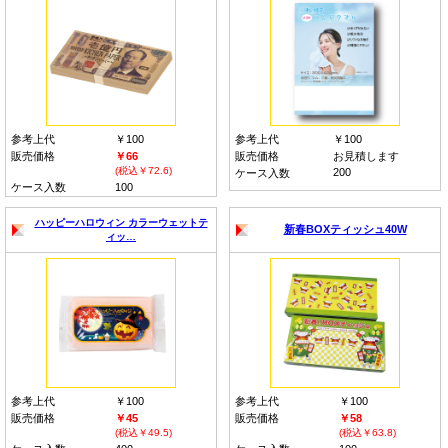
参考上代
￥100
参考上代
￥100
販売価格
￥66
販売価格
お見積します
(税込￥72.6)
200
ケース入数
ケース入数
100
ハッピーハロウィン カラーウェットテ
新春BOXティッシュ40W
ィッ…
参考上代
￥100
参考上代
￥100
販売価格
￥45
販売価格
￥58
(税込￥49.5)
(税込￥63.8)