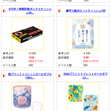
ケース入数
400
ケース入数
100
STOP！特殊詐欺ボックスティッシ
御守り紙ポケットティッシュ7W
ュ40…
参考上代
￥100
参考上代
￥100
販売価格
￥68
販売価格
￥99
(税込￥74.8)
(税込￥108.9)
ケース入数
100
ケース入数
160
2026プリントトイレットロールダブ
桜プリントトイレットロールダブル
(30m…
ル(…