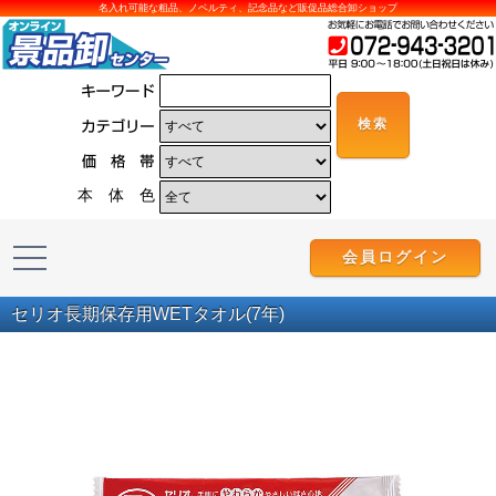
名入れ可能な粗品、ノベルティ、記念品など販促品総合卸ショップ
本 体 色
会員ログイン
セリオ長期保存用WETタオル(7年)