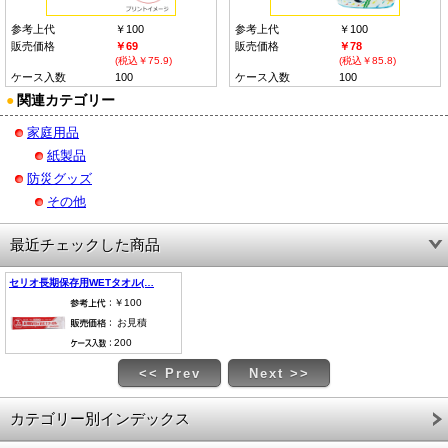
参考上代
￥100
参考上代
￥100
販売価格
￥69
販売価格
￥78
(税込￥75.9)
(税込￥85.8)
ケース入数
100
ケース入数
100
●
関連カテゴリー
家庭用品
紙製品
防災グッズ
その他
最近チェックした商品
セリオ長期保存用WETタオル(…
￥100
お見積
200
<< Prev
Next >>
カテゴリー別インデックス