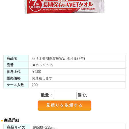
商品名
セリオ長期保存用WETタオル(7年)
品番
BO59250595
参考上代
￥100
販売価格
お見積します
ケース入数
200
数量：
個で、
●
商品詳細
商品サイズ
約580×235mm