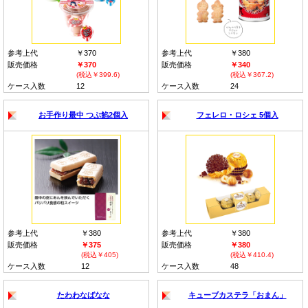
参考上代
￥370
参考上代
￥380
販売価格
￥370
販売価格
￥340
(税込￥399.6)
(税込￥367.2)
ケース入数
12
ケース入数
24
お手作り最中 つぶ餡2個入
フェレロ・ロシェ 5個入
参考上代
￥380
参考上代
￥380
販売価格
￥375
販売価格
￥380
(税込￥405)
(税込￥410.4)
ケース入数
12
ケース入数
48
たわわなばなな
キューブカステラ「おまん」