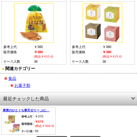
参考上代
￥380
参考上代
￥380
販売価格
￥380
販売価格
￥380
(税込￥410.4)
(税込￥410.4)
ケース入数
36
ケース入数
36
●
関連カテゴリー
食品
お菓子類
最近チェックした商品
果実のひとくち寒天ゼリー ぷに…
￥370
￥370
(税込￥399.6)
50