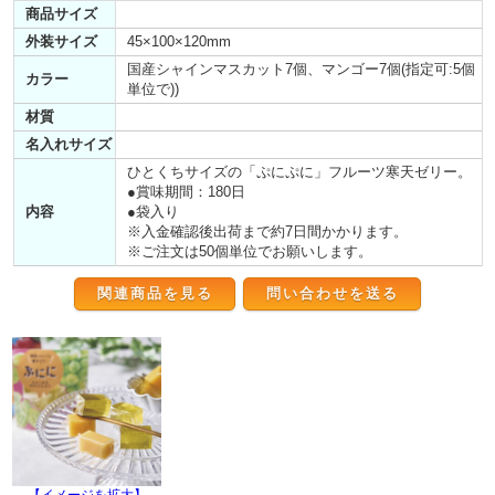
商品サイズ
外装サイズ
45×100×120mm
国産シャインマスカット7個、マンゴー7個(指定可:5個
カラー
単位で))
材質
名入れサイズ
ひとくちサイズの「ぷにぷに」フルーツ寒天ゼリー。
●賞味期間：180日
内容
●袋入り
※入金確認後出荷まで約7日間かかります。
※ご注文は50個単位でお願いします。
関連商品を見る