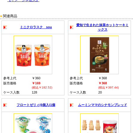
【イメージを拡大】
●
関連商品
愛知で生まれた抹茶ホットケーキミ
ミニクロラスク sou
ックス
参考上代
￥360
参考上代
￥368
販売価格
￥169
販売価格
￥368
(税込￥182.52)
(税込￥397.44)
ケース入数
128
ケース入数
20
フロートゼリィ(6個入)1個
ムーミンママのシナモンブレッド