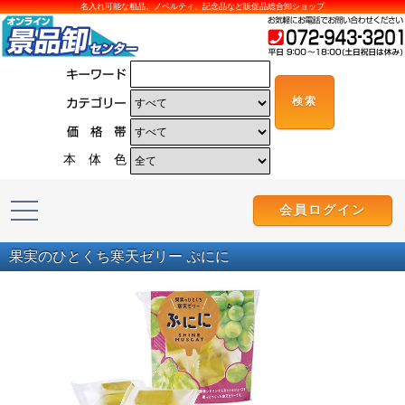
名入れ可能な粗品、ノベルティ、記念品など販促品総合卸ショップ
本 体 色
会員ログイン
果実のひとくち寒天ゼリー ぷにに