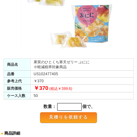
果実のひとくち寒天ゼリー ぷにに
商品名
※軽減税率対象商品
品番
US102477405
参考上代
￥370
￥370
販売価格
(税込￥399.6)
ケース入数
50
数量：
個で、
●
商品詳細