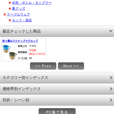
水筒・ボトル・タンブラー
夏グッズ
テーブルウェア
カップ・湯呑
最近チェックした商品
折り畳みアクティブマグカップ
￥500
￥128
(税込￥140.8)
96
<< Prev
Next >>
カテゴリー別インデックス
価格帯別インデックス
目的・シーン別
PC版で見る