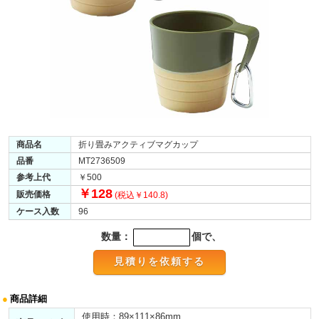
商品名
折り畳みアクティブマグカップ
品番
MT2736509
参考上代
￥500
￥128
販売価格
(税込￥140.8)
ケース入数
96
数量：
個で、
●
商品詳細
使用時：89×111×86mm