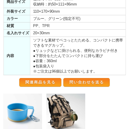
商品サイズ
収納時：約50×111×86mm
外装サイズ
110×170×90mm
カラー
ブルー、グリーン(指定不可)
材質
PP、TPR
名入れサイズ
20×30mm
ソフトな素材でペコっとたためる、コンパクトに携帯
できるマグカップ。
●リュックなどに掛けられる、便利なカラビナ付き
内容
●下部分をたたんでコンパクトに持ち運び
●容量：360ml
●包装袋入り
※ご注文は96個以上でお願いします。
関連商品を見る