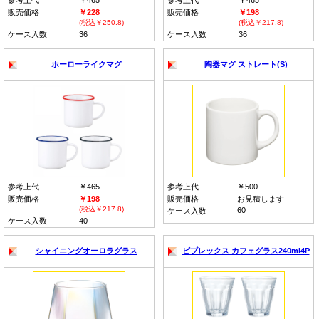
参考上代
￥465
参考上代
￥465
販売価格
￥228
販売価格
￥198
(税込￥250.8)
(税込￥217.8)
ケース入数
36
ケース入数
36
ホーローライクマグ
陶器マグ ストレート(S)
参考上代
￥465
参考上代
￥500
販売価格
￥198
販売価格
お見積します
(税込￥217.8)
60
ケース入数
ケース入数
40
シャイニングオーロラグラス
ビブレックス カフェグラス240ml4P