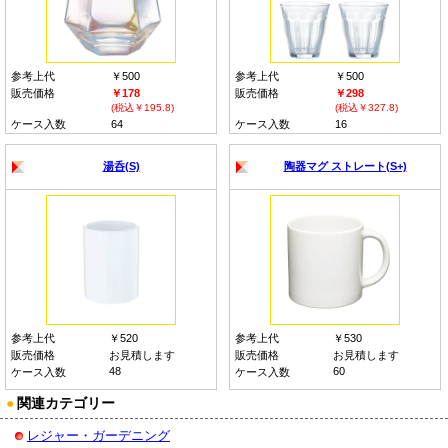
参考上代
￥500
参考上代
￥500
販売価格
￥178
販売価格
￥298
(税込￥195.8)
(税込￥327.8)
ケース入数
64
ケース入数
16
湯呑(S)
陶器マグ ストレート(S+)
参考上代
￥520
参考上代
￥530
販売価格
お見積します
販売価格
お見積します
48
60
ケース入数
ケース入数
●
関連カテゴリー
レジャー・ガーデニング