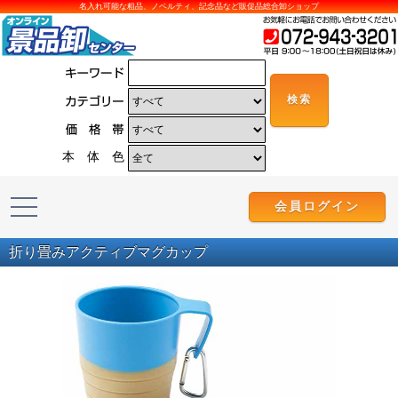
名入れ可能な粗品、ノベルティ、記念品など販促品総合卸ショップ
本 体 色
会員ログイン
折り畳みアクティブマグカップ