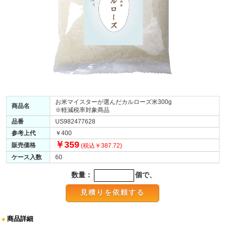
お米マイスターが選んだカルローズ米300g
商品名
※軽減税率対象商品
品番
US982477628
参考上代
￥400
￥359
販売価格
(税込￥387.72)
ケース入数
60
数量：
個で、
●
商品詳細