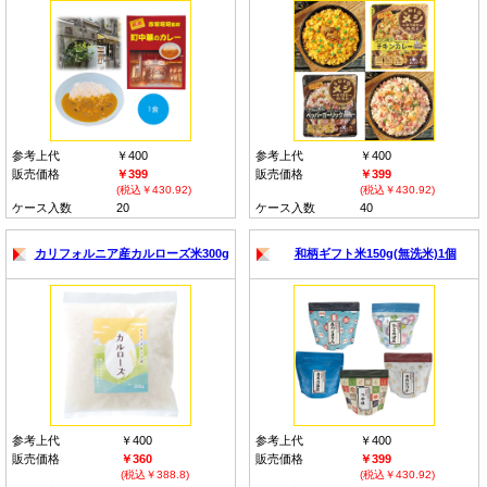
参考上代
￥400
参考上代
￥400
販売価格
￥399
販売価格
￥399
(税込￥430.92)
(税込￥430.92)
ケース入数
20
ケース入数
40
カリフォルニア産カルローズ米300g
和柄ギフト米150g(無洗米)1個
参考上代
￥400
参考上代
￥400
販売価格
￥360
販売価格
￥399
(税込￥388.8)
(税込￥430.92)