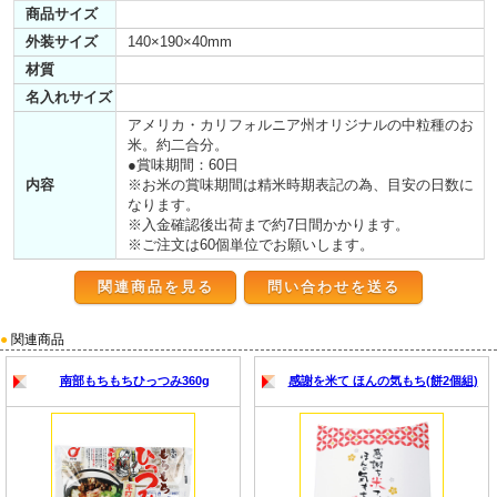
商品サイズ
外装サイズ
140×190×40mm
材質
名入れサイズ
アメリカ・カリフォルニア州オリジナルの中粒種のお
米。約二合分。
●賞味期間：60日
内容
※お米の賞味期間は精米時期表記の為、目安の日数に
なります。
※入金確認後出荷まで約7日間かかります。
※ご注文は60個単位でお願いします。
関連商品を見る
●
関連商品
南部もちもちひっつみ360g
感謝を米て ほんの気もち(餅2個組)