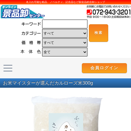
名入れ可能な粗品、ノベルティ、記念品など販促品総合卸ショップ
本 体 色
会員ログイン
お米マイスターが選んだカルローズ米300g