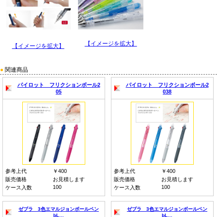
【イメージを拡大】
【イメージを拡大】
●
関連商品
パイロット フリクションボール2
パイロット フリクションボール2
05
038
参考上代
￥400
参考上代
￥400
販売価格
お見積します
販売価格
お見積します
100
100
ケース入数
ケース入数
ゼブラ 3色エマルジョンボールペン
ゼブラ 3色エマルジョンボールペン
bL…
bL…