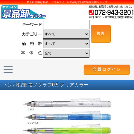
名入れ可能な粗品、ノベルティ、記念品など販促品総合卸ショップ
本 体 色
会員ログイン
トンボ鉛筆 モノグラフ0.5 クリアカラー