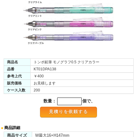
商品名
トンボ鉛筆 モノグラフ0.5 クリアカラー
品番
KT01DPA138
参考上代
￥400
販売価格
お見積します
ケース入数
200
数量：
個で、
●
商品詳細
商品サイズ
W最大16×H147mm