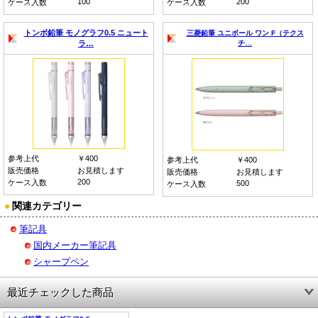
100
200
ケース入数
ケース入数
トンボ鉛筆 モノグラフ0.5 ニュート
三菱鉛筆 ユニボール ワン F（テクス
ラ…
チ…
参考上代
￥400
参考上代
￥400
販売価格
お見積します
販売価格
お見積します
200
ケース入数
500
ケース入数
●
関連カテゴリー
筆記具
国内メーカー筆記具
シャープペン
最近チェックした商品