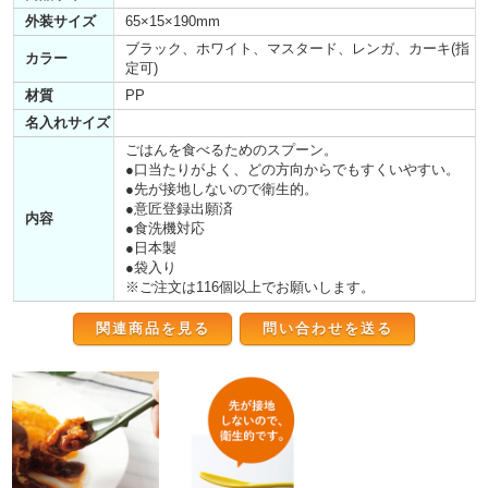
外装サイズ
65×15×190mm
ブラック、ホワイト、マスタード、レンガ、カーキ(指
カラー
定可)
材質
PP
名入れサイズ
ごはんを食べるためのスプーン。
●口当たりがよく、どの方向からでもすくいやすい。
●先が接地しないので衛生的。
●意匠登録出願済
内容
●食洗機対応
●日本製
●袋入り
※ご注文は116個以上でお願いします。
関連商品を見る