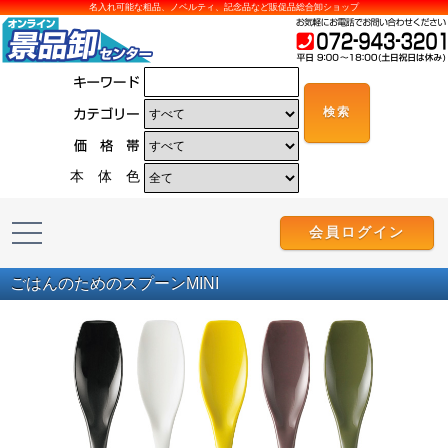
名入れ可能な粗品、ノベルティ、記念品など販促品総合卸ショップ
本 体 色
会員ログイン
ごはんのためのスプーンMINI