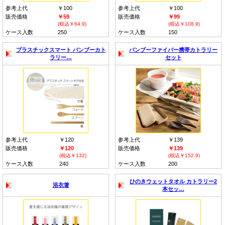
参考上代
￥100
参考上代
￥100
販売価格
￥59
販売価格
￥99
(税込￥64.9)
(税込￥108.9)
ケース入数
250
ケース入数
150
プラスチックスマート バンブーカト
バンブーファイバー携帯カトラリー
ラリー…
セット
参考上代
￥120
参考上代
￥139
販売価格
￥120
販売価格
￥139
(税込￥132)
(税込￥152.9)
ケース入数
240
ケース入数
200
ひのきウェットタオル カトラリー2
浴衣箸
本セッ…