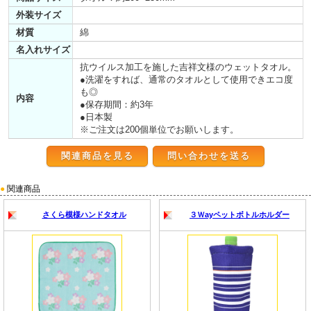
外装サイズ
材質
綿
名入れサイズ
抗ウイルス加工を施した吉祥文様のウェットタオル。
●洗濯をすれば、通常のタオルとして使用できエコ度
も◎
内容
●保存期間：約3年
●日本製
※ご注文は200個単位でお願いします。
関連商品を見る
●
関連商品
さくら模様ハンドタオル
３Ｗayペットボトルホルダー