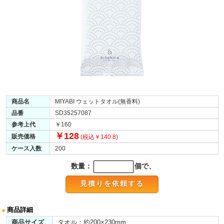
商品名
MIYABI ウェットタオル(無香料)
品番
SD35257087
参考上代
￥160
￥128
販売価格
(税込￥140.8)
ケース入数
200
数量：
個で、
●
商品詳細
商品サイズ
タオル：約200×230mm