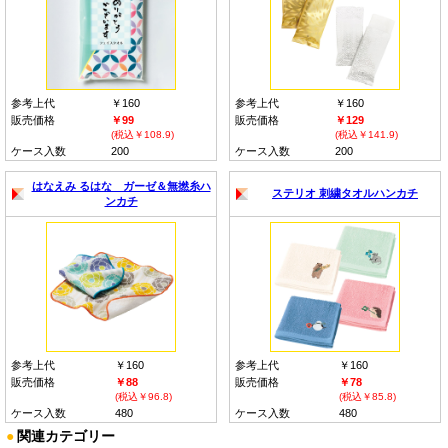
参考上代
￥160
参考上代
￥160
販売価格
￥99
販売価格
￥129
(税込￥108.9)
(税込￥141.9)
ケース入数
200
ケース入数
200
はなえみ るはな ガーゼ＆無撚糸ハ
ステリオ 刺繍タオルハンカチ
ンカチ
参考上代
￥160
参考上代
￥160
販売価格
￥88
販売価格
￥78
(税込￥96.8)
(税込￥85.8)
ケース入数
480
ケース入数
480
●
関連カテゴリー