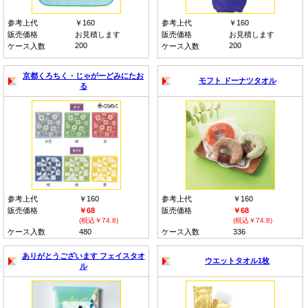
参考上代
￥160
参考上代
￥160
販売価格
お見積します
販売価格
お見積します
200
200
ケース入数
ケース入数
京都くろちく・じゃがーどみにたお
モフト ドーナツタオル
る
参考上代
￥160
参考上代
￥160
販売価格
￥68
販売価格
￥68
(税込￥74.8)
(税込￥74.8)
ケース入数
480
ケース入数
336
ありがとうございます フェイスタオ
ウエットタオル1枚
ル