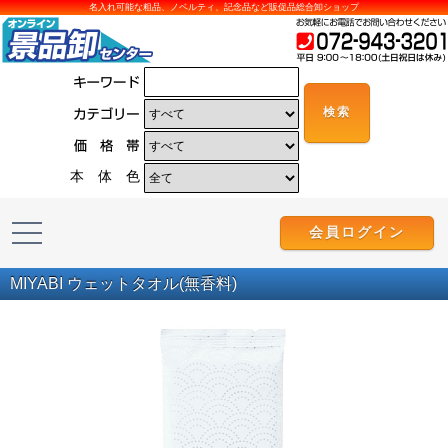
名入れ可能な粗品、ノベルティ、記念品など販促品総合卸ショップ
本 体 色
会員ログイン
MIYABI ウェットタオル(無香料)