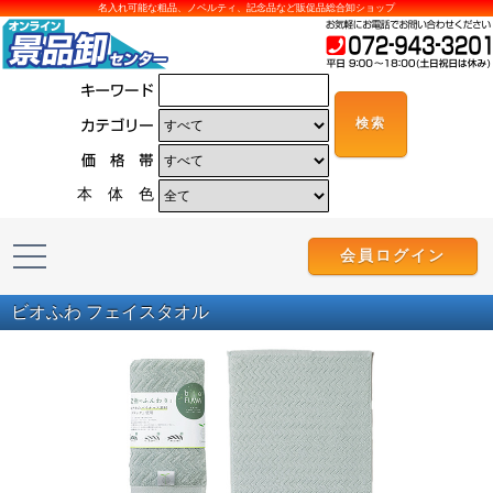
名入れ可能な粗品、ノベルティ、記念品など販促品総合卸ショップ
本 体 色
会員ログイン
ビオふわ フェイスタオル