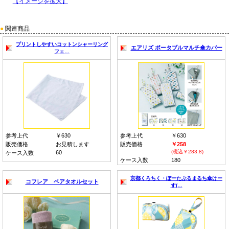
【イメージを拡大】
●
関連商品
プリントしやすいコットンシャーリング
エアリズ ポータブルマルチ傘カバー
フェ…
参考上代
￥630
参考上代
￥630
販売価格
お見積します
販売価格
￥258
(税込￥283.8)
60
ケース入数
ケース入数
180
京都くろちく・ぽーたぶるまるち傘けー
コフレア ベアタオルセット
す(…