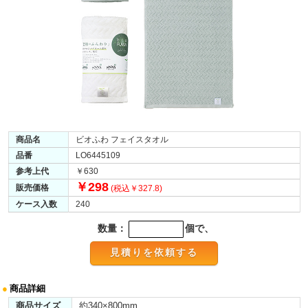
商品名
ビオふわ フェイスタオル
品番
LO6445109
参考上代
￥630
￥298
販売価格
(税込￥327.8)
ケース入数
240
数量：
個で、
●
商品詳細
商品サイズ
約340×800mm