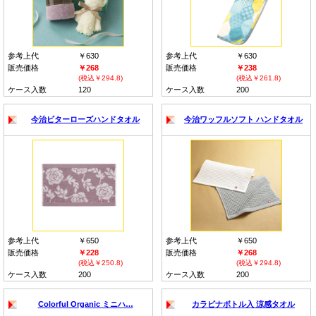
参考上代
￥630
参考上代
￥630
販売価格
￥268
販売価格
￥238
(税込￥294.8)
(税込￥261.8)
ケース入数
120
ケース入数
200
今治ビターローズハンドタオル
今治ワッフルソフト ハンドタオル
参考上代
￥650
参考上代
￥650
販売価格
￥228
販売価格
￥268
(税込￥250.8)
(税込￥294.8)
ケース入数
200
ケース入数
200
Colorful Organic ミニハ…
カラビナボトル入 涼感タオル