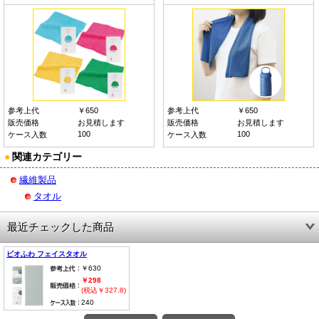
参考上代
￥650
参考上代
￥650
販売価格
お見積します
販売価格
お見積します
100
100
ケース入数
ケース入数
●
関連カテゴリー
繊維製品
タオル
最近チェックした商品
ビオふわ フェイスタオル
￥630
￥298
(税込￥327.8)
240