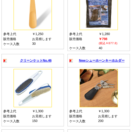
参考上代
￥1,250
参考上代
￥1,280
販売価格
お見積します
販売価格
￥798
(税込￥877.8)
30
ケース入数
ケース入数
40
クリーンケットNo.46
Newシューホーンキーホルダー
参考上代
￥1,300
参考上代
￥1,300
販売価格
お見積します
販売価格
お見積します
150
200
ケース入数
ケース入数