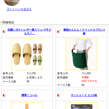
【イメージを拡大】
●
関連商品
抗菌シボナシレザー風スリッパ(子ど
着脱かんたん！クイックエプロン1
もサイ…
個
参考上代
￥1,230
参考上代
￥1,250
販売価格
お見積します
販売価格
￥368
(税込￥404.8)
40
ケース入数
ケース入数
60
携帯くつべら
サンシェード エコ1枚