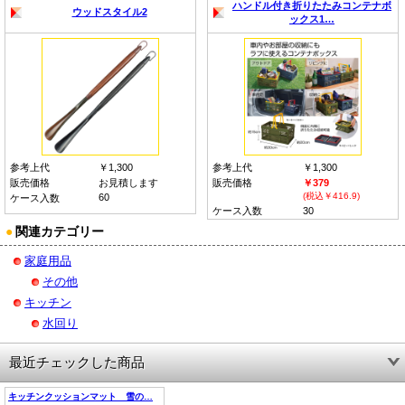
ハンドル付き折りたたみコンテナボ
ウッドスタイル2
ックス1…
参考上代
￥1,300
参考上代
￥1,300
販売価格
お見積します
販売価格
￥379
(税込￥416.9)
60
ケース入数
ケース入数
30
●
関連カテゴリー
家庭用品
その他
キッチン
水回り
最近チェックした商品
キッチンクッションマット 雪の…