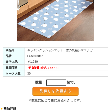
商品名
キッチンクッションマット 雪の妖精シマエナガ
品番
LO5945066
参考上代
￥1,280
￥598
販売価格
(税込￥657.8)
ケース入数
30
数量：
個で、
※数量に応じて更にお値引きします。
●
商品詳細