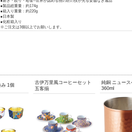
●磨き・絞り・彫金--世界が認める燕の匠の技が光る妥協なき逸品
●製品総重量：約174g
●箱入り重量：約220g
●日本製
●化粧箱入り
※ご注文は3個以上でお願いします。
古伊万里風コーヒーセット
純銅 ニュー
み 1個
360ml
五客揃