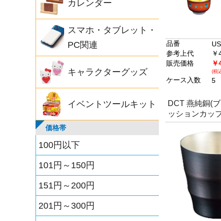
カレンダー
スマホ・タブレット・
品番
PC関連
US
参考上代
￥4
販売価格
￥4
キャラクターグッズ
(税込
ケース入数
5
イベントツールキット
DCT 燕純銅(
ッションカップ 
価格帯
100円以下
101円～150円
151円～200円
201円～300円