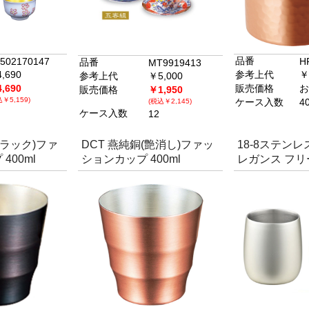
品番
502170147
H
品番
MT9919413
,690
参考上代
￥
参考上代
￥5,000
,690
販売価格
お
販売価格
￥1,950
￥5,159)
ケース入数
4
(税込￥2,145)
ケース入数
12
ブラック)ファ
DCT 燕純銅(艶消し)ファッ
18-8ステン
400ml
ションカップ 400ml
レガンス フ