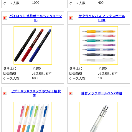
1000
400
ケース入数
ケース入数
パイロット 水性ボールペン Vコーン
サクラクレパス ノックスボール
05
100K
参考上代
￥100
参考上代
￥100
販売価格
お見積します
販売価格
お見積します
600
10
ケース入数
ケース入数
ゼブラ サラサクリップ ホワイト軸 抗
静音ノックボールペン2本組
菌…