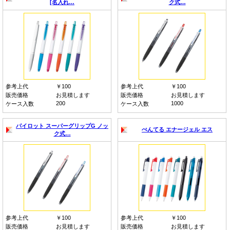
[名入れ…
ク式…
参考上代
￥100
参考上代
￥100
販売価格
お見積します
販売価格
お見積します
200
1000
ケース入数
ケース入数
パイロット スーパーグリップG ノッ
ぺんてる エナージェル エス
ク式…
参考上代
￥100
参考上代
￥100
販売価格
お見積します
販売価格
お見積します