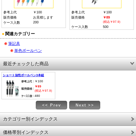
参考上代
￥100
参考上代
￥100
販売価格
お見積します
販売価格
￥89
(税込￥97.9)
200
ケース入数
ケース入数
500
●
関連カテゴリー
筆記具
単色ボールペン
最近チェックした商品
ショート油性ボールペン3本組
￥100
￥89
(税込￥97.9)
480
<< Prev
Next >>
カテゴリー別インデックス
価格帯別インデックス