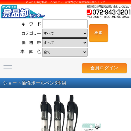
名入れ可能な粗品、ノベルティ、記念品など販促品総合卸ショップ
本 体 色
会員ログイン
ショート油性ボールペン3本組