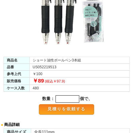
商品名
ショート油性ボールペン3本組
品番
US052219513
参考上代
￥100
￥89
販売価格
(税込￥97.9)
ケース入数
480
数量：
個で、
●
商品詳細
商品サイズ
全長111mm