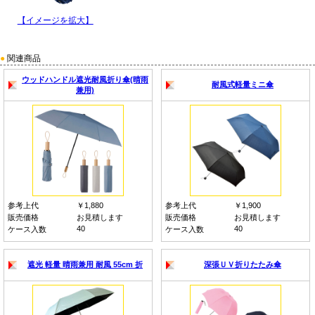
【イメージを拡大】
●
関連商品
ウッドハンドル遮光耐風折り傘(晴雨
耐風式軽量ミニ傘
兼用)
参考上代
￥1,880
参考上代
￥1,900
販売価格
お見積します
販売価格
お見積します
40
40
ケース入数
ケース入数
遮光 軽量 晴雨兼用 耐風 55cm 折
深張ＵＶ折りたたみ傘