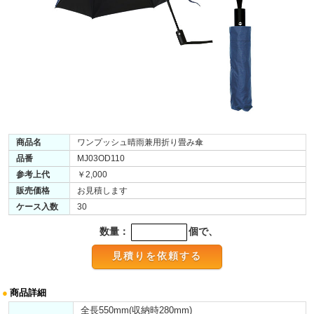
商品名
ワンプッシュ晴雨兼用折り畳み傘
品番
MJ03OD110
参考上代
￥2,000
販売価格
お見積します
ケース入数
30
数量：
個で、
●
商品詳細
全長550mm(収納時280mm)