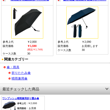
参考上代
￥2,000
参考上代
￥2,090
販売価格
￥1,590
販売価格
お見積します
(税込￥1,749)
30
ケース入数
ケース入数
30
●
関連カテゴリー
傘・雨具
折りたたみ傘
晴雨兼用傘
最近チェックした商品
ワンプッシュ晴雨兼用折り畳み傘
￥2,000
お見積