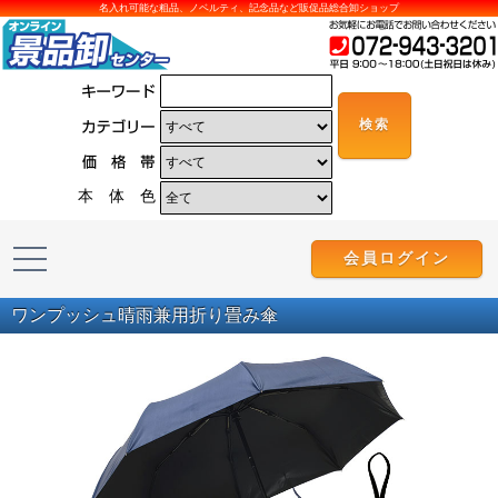
名入れ可能な粗品、ノベルティ、記念品など販促品総合卸ショップ
本 体 色
会員ログイン
ワンプッシュ晴雨兼用折り畳み傘