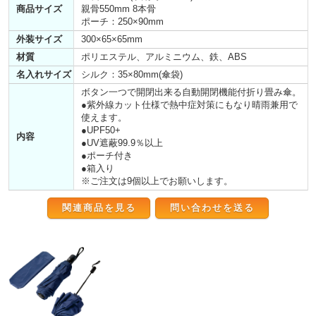
商品サイズ
親骨550mm 8本骨
ポーチ：250×90mm
外装サイズ
300×65×65mm
材質
ポリエステル、アルミニウム、鉄、ABS
名入れサイズ
シルク：35×80mm(傘袋)
ボタン一つで開閉出来る自動開閉機能付折り畳み傘。
●紫外線カット仕様で熱中症対策にもなり晴雨兼用で
使えます。
●UPF50+
内容
●UV遮蔽99.9％以上
●ポーチ付き
●箱入り
※ご注文は9個以上でお願いします。
関連商品を見る