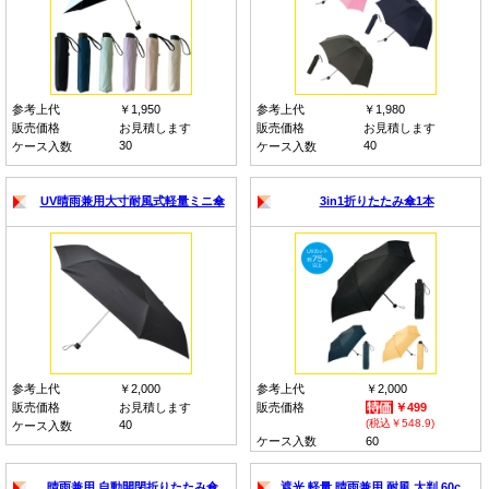
参考上代
￥1,950
参考上代
￥1,980
販売価格
お見積します
販売価格
お見積します
30
40
ケース入数
ケース入数
UV晴雨兼用大寸耐風式軽量ミニ傘
3in1折りたたみ傘1本
参考上代
￥2,000
参考上代
￥2,000
販売価格
お見積します
販売価格
￥499
(税込￥548.9)
40
ケース入数
ケース入数
60
晴雨兼用 自動開閉折りたたみ傘
遮光 軽量 晴雨兼用 耐風 大判 60c…