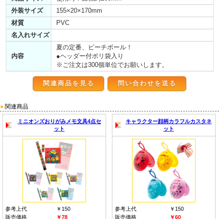
外装サイズ
155×20×170mm
材質
PVC
名入れサイズ
夏の定番、ビーチボール！
内容
●ヘッダー付ポリ袋入り
※ご注文は300個単位でお願いします。
関連商品を見る
●
関連商品
ミニオンズおりがみメモ文具4点セ
キャラクター顔柄カラフルカスタネ
ット
ット
参考上代
￥150
参考上代
￥150
販売価格
￥78
販売価格
￥60