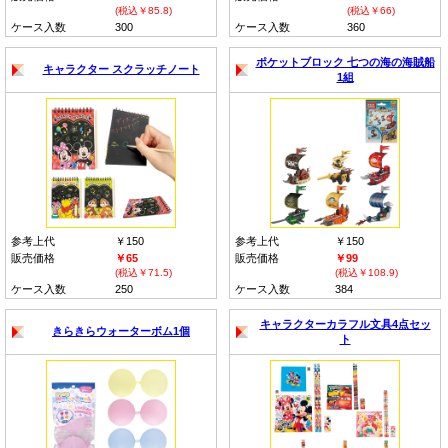
(税込￥85.8)
(税込￥66)
ケース入数
300
ケース入数
360
ポケットブロック 七つの海の海賊船
キャラクター スクラッチノート
1組
参考上代
￥150
参考上代
￥150
販売価格
￥65
販売価格
￥99
(税込￥71.5)
(税込￥108.9)
ケース入数
250
ケース入数
384
キャラクターカラフル文具4点セッ
きらきらウォーターボム1個
ト