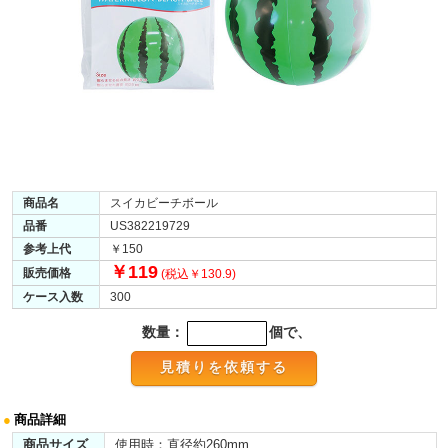
商品名
スイカビーチボール
品番
US382219729
参考上代
￥150
￥119
販売価格
(税込￥130.9)
ケース入数
300
数量：
個で、
●
商品詳細
商品サイズ
使用時：直径約260mm