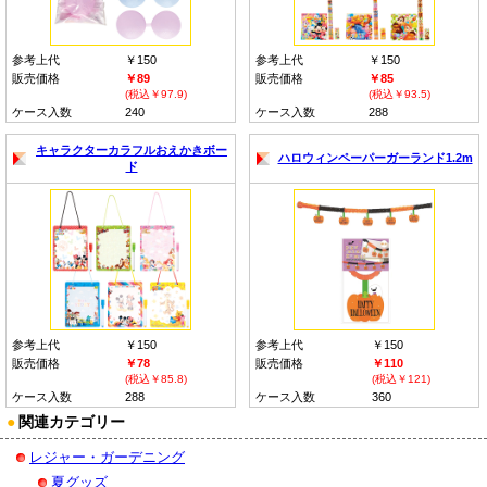
参考上代
￥150
参考上代
￥150
販売価格
￥89
販売価格
￥85
(税込￥97.9)
(税込￥93.5)
ケース入数
240
ケース入数
288
キャラクターカラフルおえかきボー
ハロウィンペーパーガーランド1.2m
ド
参考上代
￥150
参考上代
￥150
販売価格
￥78
販売価格
￥110
(税込￥85.8)
(税込￥121)
ケース入数
288
ケース入数
360
●
関連カテゴリー
レジャー・ガーデニング
夏グッズ