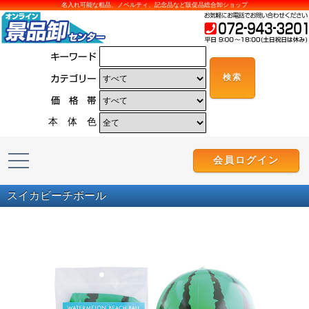
名入れ可能な粗品、ノベルティ、記念品など販促品総合卸ショップ
本 体 色
会員ログイン
スイカビーチボール