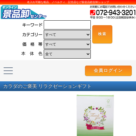
名入れ可能な粗品、ノベルティ、記念品など販促品総合卸ショップ
本 体 色
会員ログイン
カラダのご褒美 リラクゼーションギフト