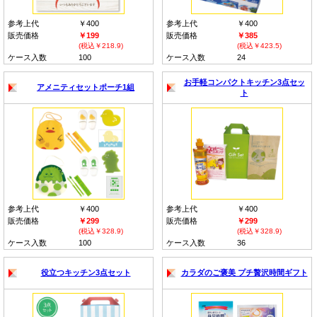
参考上代
￥400
参考上代
￥400
販売価格
￥199
販売価格
￥385
(税込￥218.9)
(税込￥423.5)
ケース入数
100
ケース入数
24
お手軽コンパクトキッチン3点セッ
アメニティセットポーチ1組
ト
参考上代
￥400
参考上代
￥400
販売価格
￥299
販売価格
￥299
(税込￥328.9)
(税込￥328.9)
ケース入数
100
ケース入数
36
役立つキッチン3点セット
カラダのご褒美 プチ贅沢時間ギフト