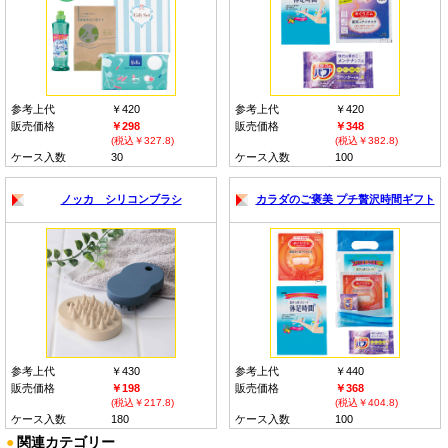
参考上代
￥420
参考上代
￥420
販売価格
￥298
販売価格
￥348
(税込￥327.8)
(税込￥382.8)
ケース入数
30
ケース入数
100
ノッカ シリコンブラシ
カラダのご褒美 プチ贅沢時間ギフト
参考上代
￥430
参考上代
￥440
販売価格
￥198
販売価格
￥368
(税込￥217.8)
(税込￥404.8)
ケース入数
180
ケース入数
100
●
関連カテゴリー