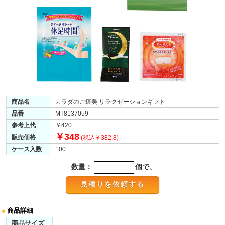
商品名
カラダのご褒美 リラクゼーションギフト
品番
MT8137059
参考上代
￥420
￥348
販売価格
(税込￥382.8)
ケース入数
100
数量：
個で、
●
商品詳細
商品サイズ