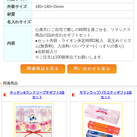
外装サイズ
185×140×15mm
材質
名入れサイズ
心身共にご自宅で癒しの時間を過ごせる、リラックス
商品の詰め合わせギフトセット。
●セット内容：ライオン休足時間2枚入、花王めぐりズ
内容
ム(無香料)、入浴料バスパウダー(ぐっすりの香り)
●化粧箱入り
※ご注文は100個単位でお願いします。
関連商品を見る
●
関連商品
キッチン&ランドリープチギフト3点
サランラップバラエティギフト2点
セット
セット