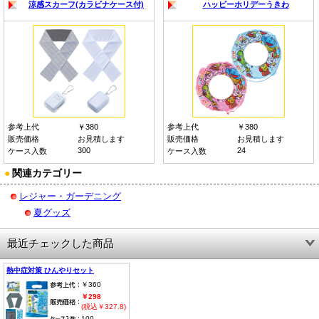
涼感スカーフ(カラビナケース付)
ハッピーホリデーうきわ
参考上代
￥380
参考上代
￥380
販売価格
お見積します
販売価格
お見積します
300
24
ケース入数
ケース入数
●
関連カテゴリー
レジャー・ガーデニング
夏グッズ
最近チェックした商品
熱中症対策 ひんやりセット
￥360
￥298
(税込￥327.8)
100