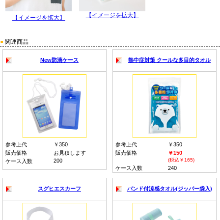
【イメージを拡大】
【イメージを拡大】
●
関連商品
New防滴ケース
熱中症対策 クールな多目的タオル
参考上代
￥350
参考上代
￥350
販売価格
お見積します
販売価格
￥150
(税込￥165)
200
ケース入数
ケース入数
240
スグヒエスカーフ
バンド付涼感タオル(ジッパー袋入)