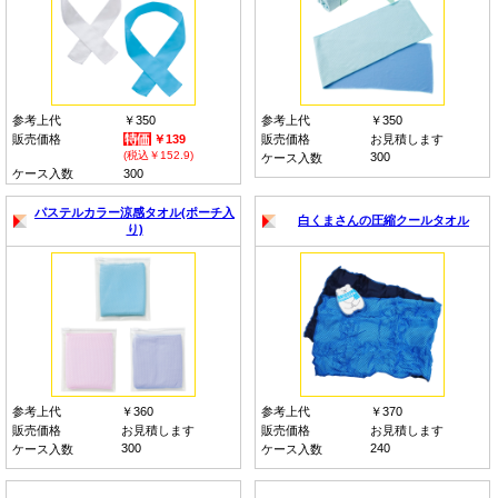
参考上代
￥350
参考上代
￥350
販売価格
￥139
販売価格
お見積します
(税込￥152.9)
300
ケース入数
ケース入数
300
パステルカラー涼感タオル(ポーチ入
白くまさんの圧縮クールタオル
り)
参考上代
￥360
参考上代
￥370
販売価格
お見積します
販売価格
お見積します
300
240
ケース入数
ケース入数