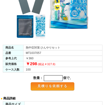
商品名
熱中症対策 ひんやりセット
品番
MT1037057
参考上代
￥360
￥298
販売価格
(税込￥327.8)
ケース入数
100
数量：
個で、
●
商品詳細
商品サイズ