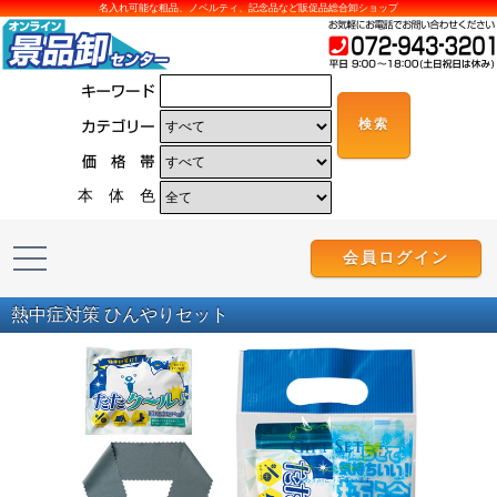
名入れ可能な粗品、ノベルティ、記念品など販促品総合卸ショップ
本 体 色
会員ログイン
熱中症対策 ひんやりセット