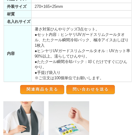
外装サイズ
270×165×25mm
材質
名入れサイズ
暑さ対策ひんやりグッズ3点セット。
●セット内容：ヒンヤリUVガードスリムクールタオ
ル、たたクール瞬間冷却パック、極冷アイスおしぼり
1枚入
●ヒンヤリUVガードスリムクールタオル：UVカット率
内容
90%以上。濡らしてひんやり。
●たたクール瞬間冷却パック：叩くだけですぐにひん
やり。
●手提げ袋入り
※ご注文は100個単位でお願いします。
関連商品を見る